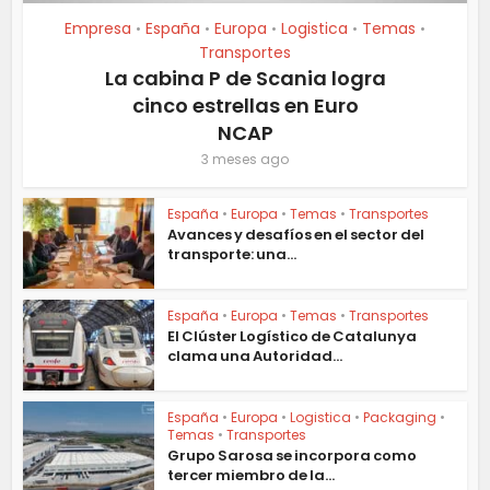
Empresa
España
Europa
Logistica
Temas
•
•
•
•
•
Transportes
La cabina P de Scania logra
cinco estrellas en Euro
NCAP
3 meses ago
España
•
Europa
•
Temas
•
Transportes
Avances y desafíos en el sector del
transporte: una...
España
•
Europa
•
Temas
•
Transportes
El Clúster Logístico de Catalunya
clama una Autoridad...
España
•
Europa
•
Logistica
•
Packaging
•
Temas
•
Transportes
Grupo Sarosa se incorpora como
tercer miembro de la...