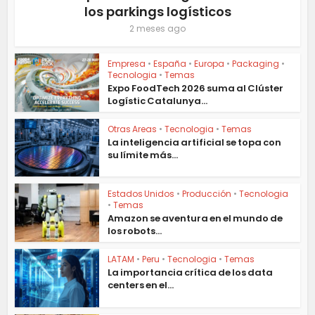
los parkings logísticos
2 meses ago
Empresa
•
España
•
Europa
•
Packaging
•
Tecnologia
•
Temas
Expo FoodTech 2026 suma al Clúster
Logístic Catalunya...
Otras Areas
•
Tecnologia
•
Temas
La inteligencia artificial se topa con
su límite más...
Estados Unidos
•
Producción
•
Tecnologia
•
Temas
Amazon se aventura en el mundo de
los robots...
LATAM
•
Peru
•
Tecnologia
•
Temas
La importancia crítica de los data
centers en el...