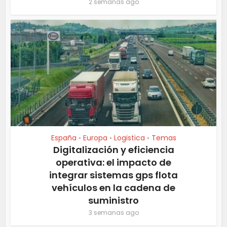
2 semanas ago
España
Europa
Logistica
Temas
•
•
•
Digitalización y eficiencia
operativa: el impacto de
integrar sistemas gps flota
vehículos en la cadena de
suministro
3 semanas ago