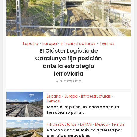
España
Europa
Infraestructuras
Temas
•
•
•
El Clúster Logístic de
Catalunya fija posición
ante la estrategia
ferroviaria
4 meses ago
España
•
Europa
•
Infraestructuras
•
Temas
Madrid impulsa un innovador hub
ferroviario para...
Infraestructuras
•
LATAM
•
Mexico
•
Temas
Banco Sabadell México apuesta por
energías renovables