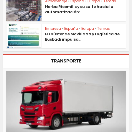
Almacenaje
•
España
•
Europa
•
Temas
Herba Ricemills y su salto hacia la
automatización:...
Empresa
•
España
•
Europa
•
Temas
El Clúster de Movilidad y Logística de
Euskadi impulsa...
TRANSPORTE