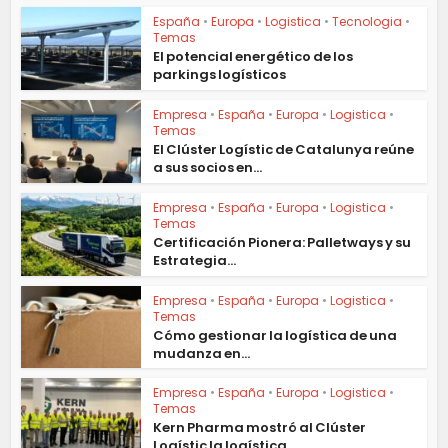
España
•
Europa
•
Logistica
•
Tecnologia
•
Temas
El potencial energético de los
parkings logísticos
Empresa
•
España
•
Europa
•
Logistica
•
Temas
El Clúster Logístic de Catalunya reúne
a sus socios en...
Empresa
•
España
•
Europa
•
Logistica
•
Temas
Certificación Pionera: Palletways y su
Estrategia...
Empresa
•
España
•
Europa
•
Logistica
•
Temas
Cómo gestionar la logística de una
mudanza en...
Empresa
•
España
•
Europa
•
Logistica
•
Temas
Kern Pharma mostró al Clúster
Logístic la logística...