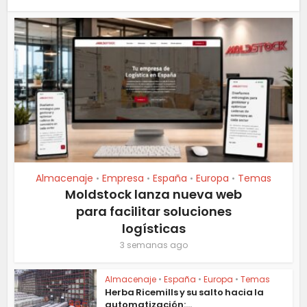
Almacenaje
Empresa
España
Europa
Temas
•
•
•
•
Moldstock lanza nueva web
para facilitar soluciones
logísticas
3 semanas ago
Almacenaje
•
España
•
Europa
•
Temas
Herba Ricemills y su salto hacia la
automatización:...