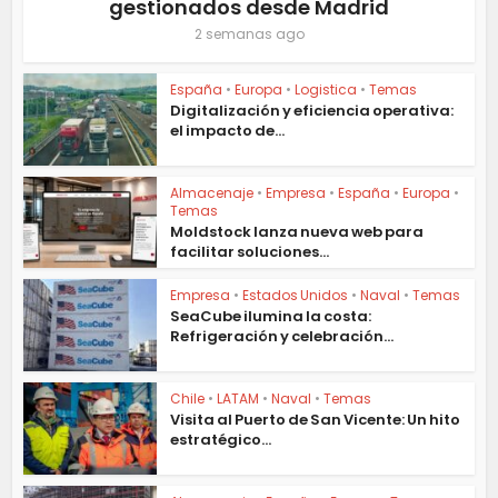
gestionados desde Madrid
2 semanas ago
España
•
Europa
•
Logistica
•
Temas
Digitalización y eficiencia operativa:
el impacto de...
Almacenaje
•
Empresa
•
España
•
Europa
•
Temas
Moldstock lanza nueva web para
facilitar soluciones...
Empresa
•
Estados Unidos
•
Naval
•
Temas
SeaCube ilumina la costa:
Refrigeración y celebración...
Chile
•
LATAM
•
Naval
•
Temas
Visita al Puerto de San Vicente: Un hito
estratégico...