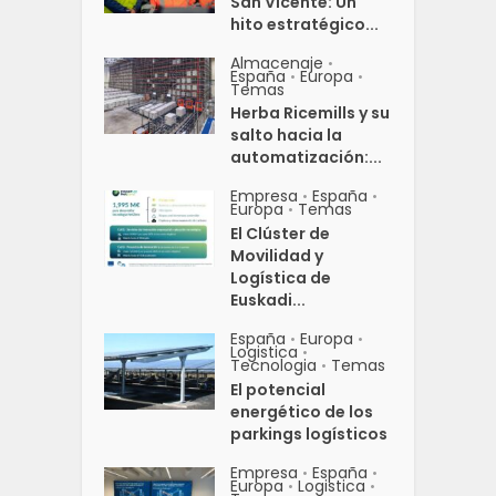
San Vicente: Un
hito estratégico...
Almacenaje
•
España
Europa
•
•
Temas
Herba Ricemills y su
salto hacia la
automatización:...
Empresa
España
•
•
Europa
Temas
•
El Clúster de
Movilidad y
Logística de
Euskadi...
España
Europa
•
•
Logistica
•
Tecnologia
Temas
•
El potencial
energético de los
parkings logísticos
Empresa
España
•
•
Europa
Logistica
•
•