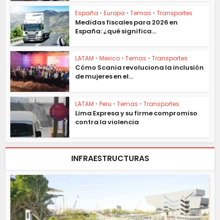
España
•
Europa
•
Temas
•
Transportes
Medidas fiscales para 2026 en
España: ¿qué significa...
LATAM
•
Mexico
•
Temas
•
Transportes
Cómo Scania revoluciona la inclusión
de mujeres en el...
LATAM
•
Peru
•
Temas
•
Transportes
Lima Expresa y su firme compromiso
contra la violencia
INFRAESTRUCTURAS