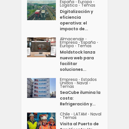
España
Europa
•
•
Logistica
Temas
•
Digitalización y
eficiencia
operativa: el
impacto de...
Almacenaje
•
Empresa
España
•
•
Europa
Temas
•
Moldstock lanza
nueva web para
facilitar
soluciones...
Empresa
Estados
•
Unidos
Naval
•
•
Temas
SeaCube ilumina la
costa:
Refrigeración y...
Chile
LATAM
Naval
•
•
Temas
•
Visita al Puerto de