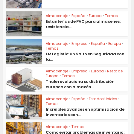
Almacenaje
•
España
•
Europa
•
Temas
Estanterías de PVC para almacenes:
resistencia...
Almacenaje
•
Empresa
•
España
•
Europa
•
Temas
FM Logistic: Un Salto en Seguridad con
la...
Almacenaje
•
Empresa
•
Europa
•
Resto de
Europa
•
Temas
Thule revoluciona su distribución
europea con almacén...
Almacenaje
•
España
•
Estados Unidos
•
Temas
Increíbles avances en optimización de
inventarios con...
Almacenaje
•
Temas
Cómo evitar problemas de inventario: