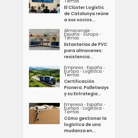
Temas
El Clúster Logístic
de Catalunya reúne
a sus socios...
Almacenaje
•
España
Europa
•
•
Temas
Estanterías de PVC
para almacenes:
resistencia...
Empresa
España
•
•
Europa
Logistica
•
•
Temas
Certificación
Pionera: Palletways
y su Estrategia...
Empresa
España
•
•
Europa
Logistica
•
•
Temas
Cómo gestionar la
logística de una
mudanza en...