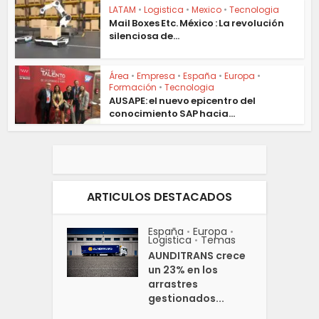
LATAM
•
Logistica
•
Mexico
•
Tecnologia
Mail Boxes Etc. México : La revolución
silenciosa de...
Área
•
Empresa
•
España
•
Europa
•
Formación
•
Tecnologia
AUSAPE: el nuevo epicentro del
conocimiento SAP hacia...
ARTICULOS DESTACADOS
España
Europa
•
•
Logistica
Temas
•
AUNDITRANS crece
un 23% en los
arrastres
gestionados...