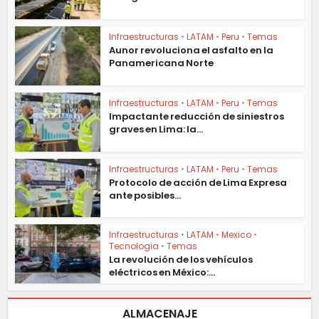
Infraestructuras
•
LATAM
•
Peru
•
Temas
Aunor revoluciona el asfalto en la
Panamericana Norte
Infraestructuras
•
LATAM
•
Peru
•
Temas
Impactante reducción de siniestros
graves en Lima: la...
Infraestructuras
•
LATAM
•
Peru
•
Temas
Protocolo de acción de Lima Expresa
ante posibles...
Infraestructuras
•
LATAM
•
Mexico
•
Tecnologia
•
Temas
La revolución de los vehículos
eléctricos en México:...
ALMACENAJE