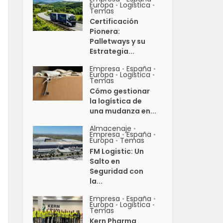
Europa
Logistica
•
•
Temas
Certificación
Pionera:
Palletways y su
Estrategia...
Empresa
España
•
•
Europa
Logistica
•
•
Temas
Cómo gestionar
la logística de
una mudanza en...
Almacenaje
•
Empresa
España
•
•
Europa
Temas
•
FM Logistic: Un
Salto en
Seguridad con
la...
Empresa
España
•
•
Europa
Logistica
•
•
Temas
Kern Pharma