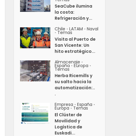
SeaCube ilumina
la costa:
Refrigeración y...
Chile
LATAM
Naval
•
•
Temas
•
Visita al Puerto de
San Vicente: Un
hito estratégico...
Almacenaje
•
España
Europa
•
•
Temas
Herba Ricemills y
su salto hacia la
automatización:..
.
Empresa
España
•
•
Europa
Temas
•
El Clúster de
Movilidad y
Logística de
Euskadi...