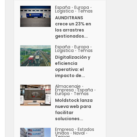
España
Europa
•
•
Logistica
Temas
•
AUNDITRANS
crece un 23% en
los arrastres
gestionados...
España
Europa
•
•
Logistica
Temas
•
Digitalización y
eficiencia
operativa: el
impacto de...
Almacenaje
•
Empresa
España
•
•
Europa
Temas
•
Moldstock lanza
nueva web para
facilitar
soluciones...
Empresa
Estados
•
Unidos
Naval
•
•
Temas