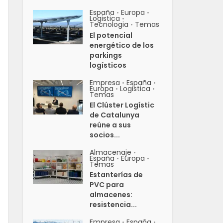
España
Europa
•
•
Logistica
•
Tecnologia
Temas
•
El potencial
energético de los
parkings
logísticos
Empresa
España
•
•
Europa
Logistica
•
•
Temas
El Clúster Logístic
de Catalunya
reúne a sus
socios...
Almacenaje
•
España
Europa
•
•
Temas
Estanterías de
PVC para
almacenes:
resistencia...
Empresa
España
•
•