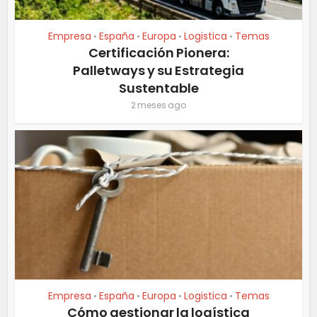
Empresa
España
Europa
Logistica
Temas
•
•
•
•
Certificación Pionera:
Palletways y su Estrategia
Sustentable
2 meses ago
Empresa
España
Europa
Logistica
Temas
•
•
•
•
Cómo gestionar la logística