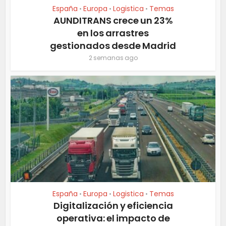
España
Europa
Logistica
Temas
•
•
•
AUNDITRANS crece un 23%
en los arrastres
gestionados desde Madrid
2 semanas ago
España
Europa
Logistica
Temas
•
•
•
Digitalización y eficiencia
operativa: el impacto de