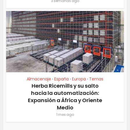
3 semanas ago
Almacenaje
España
Europa
Temas
•
•
•
Herba Ricemills y su salto
hacia la automatización:
Expansión a África y Oriente
Medio
1 mes ago