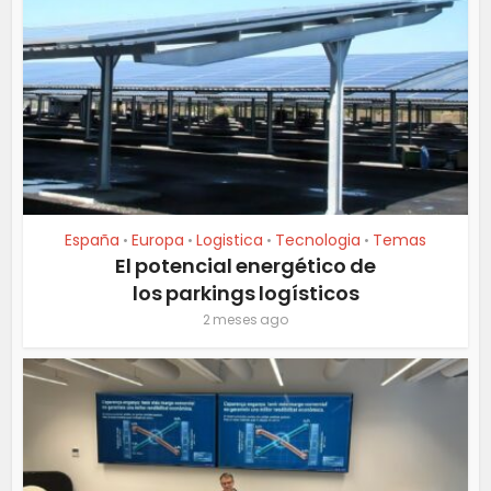
España
Europa
Logistica
Tecnologia
Temas
•
•
•
•
El potencial energético de
los parkings logísticos
2 meses ago