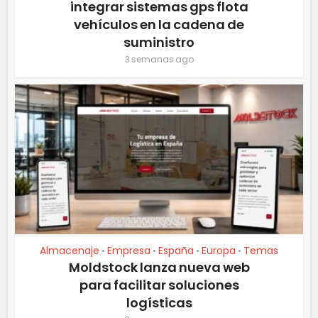
integrar sistemas gps flota
vehículos en la cadena de
suministro
3 semanas ago
Almacenaje
Empresa
España
Europa
Temas
•
•
•
•
Moldstock lanza nueva web
para facilitar soluciones
logísticas