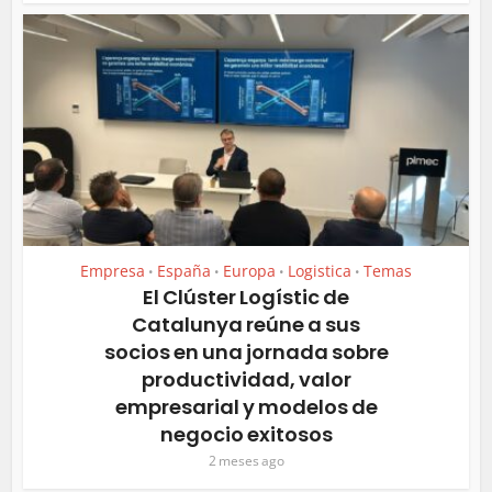
Empresa
España
Europa
Logistica
Temas
•
•
•
•
El Clúster Logístic de
Catalunya reúne a sus
socios en una jornada sobre
productividad, valor
empresarial y modelos de
negocio exitosos
2 meses ago