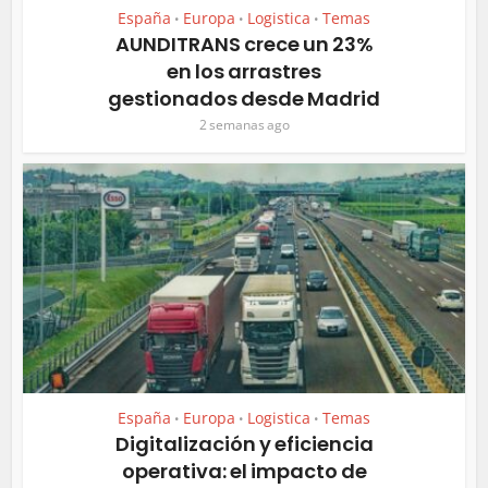
España
Europa
Logistica
Temas
•
•
•
AUNDITRANS crece un 23%
en los arrastres
gestionados desde Madrid
2 semanas ago
España
Europa
Logistica
Temas
•
•
•
Digitalización y eficiencia
operativa: el impacto de