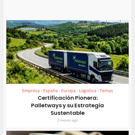
Empresa
España
Europa
Logistica
Temas
•
•
•
•
Certificación Pionera:
Palletways y su Estrategia
Sustentable
2 meses ago