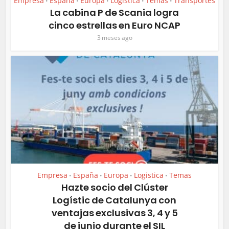
Empresa
España
Europa
Logistica
Temas
Transportes
•
•
•
•
•
La cabina P de Scania logra
cinco estrellas en Euro NCAP
3 meses ago
Empresa
España
Europa
Logistica
Temas
•
•
•
•
Hazte socio del Clúster
Logístic de Catalunya con
ventajas exclusivas 3, 4 y 5
de junio durante el SIL