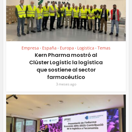
Empresa
España
Europa
Logistica
Temas
•
•
•
•
Kern Pharma mostró al
Clúster Logístic la logística
que sostiene al sector
farmacéutico
3 meses ago