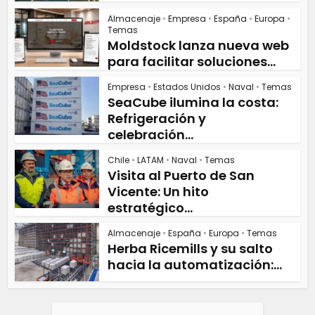
Almacenaje
•
Empresa
•
España
•
Europa
•
Temas
Moldstock lanza nueva web
para facilitar soluciones...
Empresa
•
Estados Unidos
•
Naval
•
Temas
SeaCube ilumina la costa:
Refrigeración y
celebración...
Chile
•
LATAM
•
Naval
•
Temas
Visita al Puerto de San
Vicente: Un hito
estratégico...
Almacenaje
•
España
•
Europa
•
Temas
Herba Ricemills y su salto
hacia la automatización:...