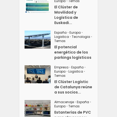
Europa
•
Temas
El Clúster de
Movilidad y
Logística de
Euskadi...
España
•
Europa
•
Logistica
•
Tecnologia
•
Temas
El potencial
energético de los
parkings logísticos
Empresa
•
España
•
Europa
•
Logistica
•
Temas
El Clúster Logístic
de Catalunya reúne
a sus socios...
Almacenaje
•
España
•
Europa
•
Temas
Estanterías de PVC