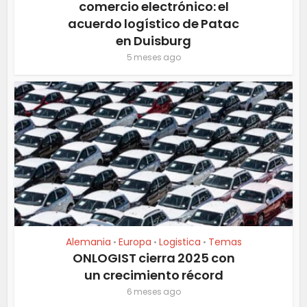
comercio electrónico: el
acuerdo logístico de Patac
en Duisburg
5 meses ago
Alemania
Europa
Logistica
Temas
•
•
•
ONLOGIST cierra 2025 con
un crecimiento récord
6 meses ago