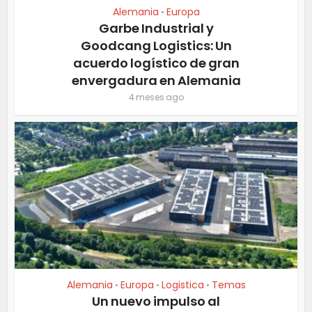
Alemania
Europa
•
Garbe Industrial y
Goodcang Logistics: Un
acuerdo logístico de gran
envergadura en Alemania
4 meses ago
Alemania
Europa
Logistica
Temas
•
•
•
Un nuevo impulso al