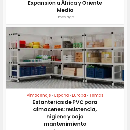
Expansión a África y Oriente
Medio
1 mes ago
Almacenaje
España
Europa
Temas
•
•
•
Estanterías de PVC para
almacenes: resistencia,
higiene y bajo
mantenimiento