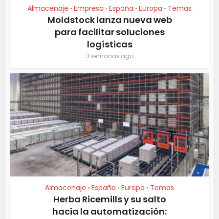
Almacenaje
Empresa
España
Europa
Temas
•
•
•
•
Moldstock lanza nueva web
para facilitar soluciones
logísticas
3 semanas ago
Almacenaje
España
Europa
Temas
•
•
•
Herba Ricemills y su salto
hacia la automatización: