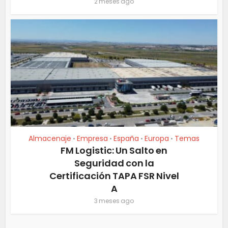
2 meses ago
Almacenaje
Empresa
España
Europa
Temas
•
•
•
•
FM Logistic: Un Salto en
Seguridad con la
Certificación TAPA FSR Nivel
A
3 meses ago