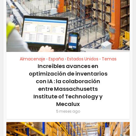
Almacenaje
España
Estados Unidos
Temas
•
•
•
Increíbles avances en
optimización de inventarios
con IA : la colaboración
entre Massachusetts
Institute of Technology y
Mecalux
5 meses ago