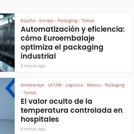
España
Europa
Packaging
Temas
•
•
•
Automatización y eficiencia:
cómo Euroembalaje
optimiza el packaging
industrial
8 meses ago
Almacenaje
LATAM
Logistica
Mexico
Packaging
•
•
•
•
Temas
•
El valor oculto de la
temperatura controlada en
hospitales
8 meses ago