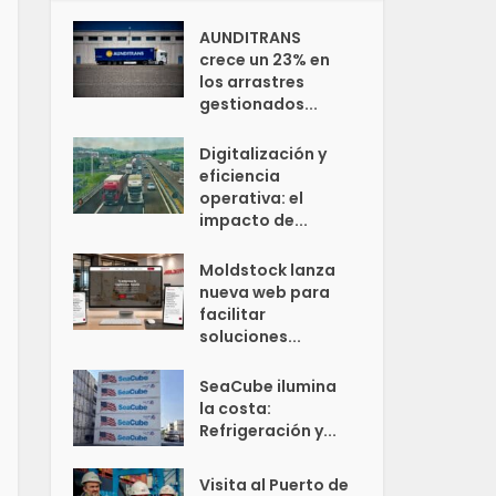
AUNDITRANS
crece un 23% en
los arrastres
gestionados...
Digitalización y
eficiencia
operativa: el
impacto de...
Moldstock lanza
nueva web para
facilitar
soluciones...
SeaCube ilumina
la costa:
Refrigeración y...
Visita al Puerto de