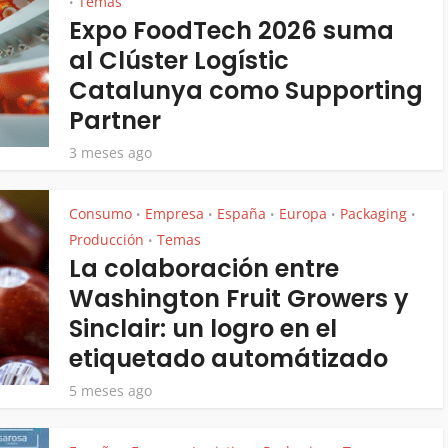
Temas
•
Expo FoodTech 2026 suma
al Clúster Logístic
Catalunya como Supporting
Partner
3 meses ago
Consumo
Empresa
España
Europa
Packaging
•
•
•
•
•
Producción
Temas
•
La colaboración entre
Washington Fruit Growers y
Sinclair: un logro en el
etiquetado automátizado
5 meses ago