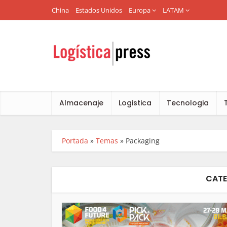
China
Estados Unidos
Europa
LATAM
Almacenaje
Logistica
Tecnologia
Portada
»
Temas
»
Packaging
CATE