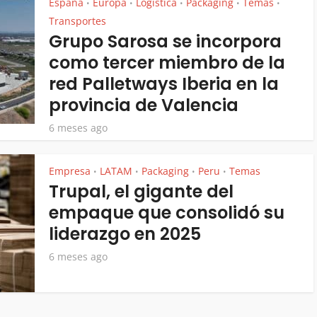
España
Europa
Logistica
Packaging
Temas
•
•
•
•
•
Transportes
Grupo Sarosa se incorpora
como tercer miembro de la
red Palletways Iberia en la
provincia de Valencia
6 meses ago
Empresa
LATAM
Packaging
Peru
Temas
•
•
•
•
Trupal, el gigante del
empaque que consolidó su
liderazgo en 2025
6 meses ago