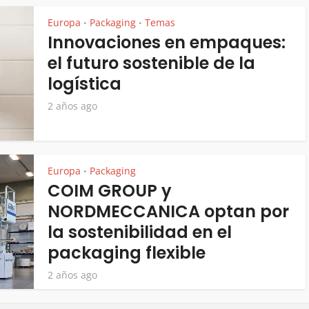
Europa
Packaging
Temas
•
•
Innovaciones en empaques:
el futuro sostenible de la
logística
2 años ago
Europa
Packaging
•
COIM GROUP y
NORDMECCANICA optan por
la sostenibilidad en el
packaging flexible
2 años ago