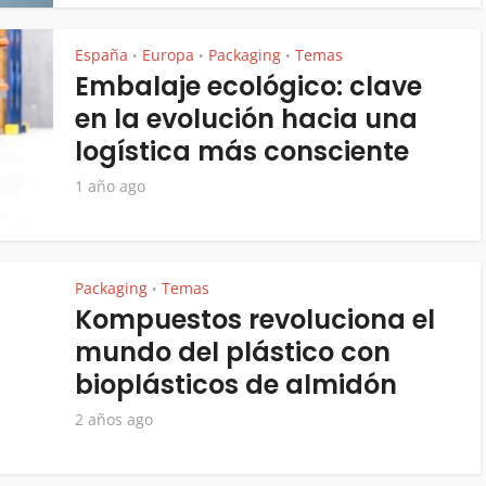
España
Europa
Packaging
Temas
•
•
•
Embalaje ecológico: clave
en la evolución hacia una
logística más consciente
1 año ago
Packaging
Temas
•
Kompuestos revoluciona el
mundo del plástico con
bioplásticos de almidón
2 años ago