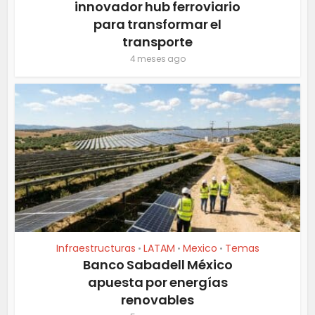
innovador hub ferroviario
para transformar el
transporte
4 meses ago
Infraestructuras
LATAM
Mexico
Temas
•
•
•
Banco Sabadell México
apuesta por energías
renovables