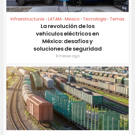
Infraestructuras
LATAM
Mexico
Tecnologia
Temas
•
•
•
•
La revolución de los
vehículos eléctricos en
México: desafíos y
soluciones de seguridad
8 meses ago