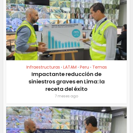
Infraestructuras
LATAM
Peru
Temas
•
•
•
Impactante reducción de
siniestros graves en Lima: la
receta del éxito
7 meses ago