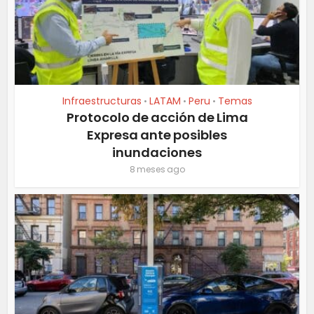
Infraestructuras
LATAM
Peru
Temas
•
•
•
Protocolo de acción de Lima
Expresa ante posibles
inundaciones
8 meses ago