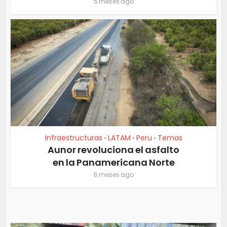
5 meses ago
Infraestructuras
LATAM
Peru
Temas
•
•
•
Aunor revoluciona el asfalto
en la Panamericana Norte
6 meses ago