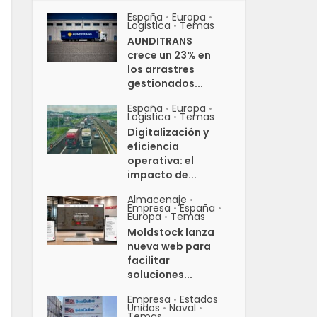
España
Europa
•
•
Logistica
Temas
•
AUNDITRANS
crece un 23% en
los arrastres
gestionados...
España
Europa
•
•
Logistica
Temas
•
Digitalización y
eficiencia
operativa: el
impacto de...
Almacenaje
•
Empresa
España
•
•
Europa
Temas
•
Moldstock lanza
nueva web para
facilitar
soluciones...
Empresa
Estados
•
Unidos
Naval
•
•
Temas