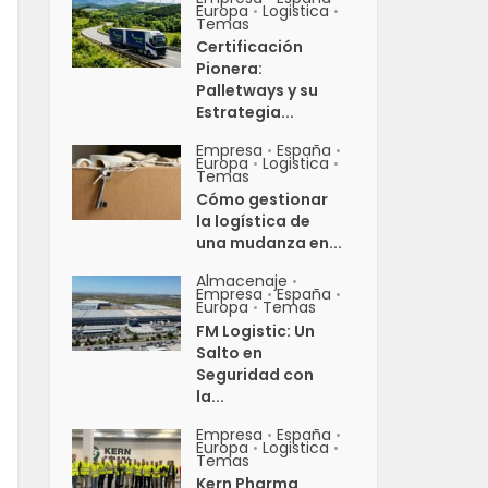
Europa
Logistica
•
•
Temas
Certificación
Pionera:
Palletways y su
Estrategia...
Empresa
España
•
•
Europa
Logistica
•
•
Temas
Cómo gestionar
la logística de
una mudanza en...
Almacenaje
•
Empresa
España
•
•
Europa
Temas
•
FM Logistic: Un
Salto en
Seguridad con
la...
Empresa
España
•
•
Europa
Logistica
•
•
Temas
Kern Pharma