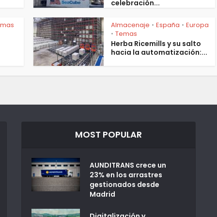
celebración...
emas
Almacenaje
España
Europa
•
•
Temas
•
Herba Ricemills y su salto
hacia la automatización:...
MOST POPULAR
AUNDITRANS crece un
23% en los arrastres
gestionados desde
Madrid
Digitalización y