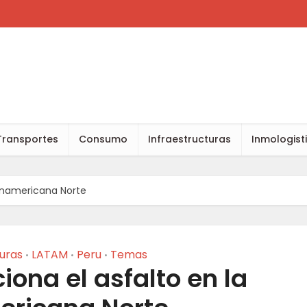
Transportes
Consumo
Infraestructuras
Inmologist
Panamericana Norte
turas
LATAM
Peru
Temas
•
•
•
iona el asfalto en la