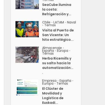
SeaCube ilumina
la costa:
Refrigeración y...
Chile
LATAM
Naval
•
•
Temas
•
Visita al Puerto de
San Vicente: Un
hito estratégico...
Almacenaje
•
España
Europa
•
•
Temas
Herba Ricemills y
su salto hacia la
automatización:..
.
Empresa
España
•
•
Europa
Temas
•
El Clúster de
Movilidad y
Logística de
Euskadi...