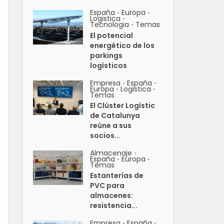
España
Europa
•
•
Logistica
•
Tecnologia
Temas
•
El potencial
energético de los
parkings
logísticos
Empresa
España
•
•
Europa
Logistica
•
•
Temas
El Clúster Logístic
de Catalunya
reúne a sus
socios...
Almacenaje
•
España
Europa
•
•
Temas
Estanterías de
PVC para
almacenes:
resistencia...
Empresa
España
•
•