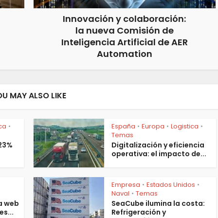
Innovación y colaboración:
la nueva Comisión de
Inteligencia Artificial de AER
Automation
OU MAY ALSO LIKE
ica
España
Europa
Logistica
•
•
•
•
Temas
 23%
Digitalización y eficiencia
operativa: el impacto de...
Empresa
Estados Unidos
•
•
s
Naval
Temas
•
a web
SeaCube ilumina la costa:
es...
Refrigeración y