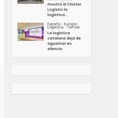
mostró al Clúster
Logístic la
logística...
España
Europa
•
•
Logistica
Temas
•
La logística
catalana deja de
aguantar en
silencio