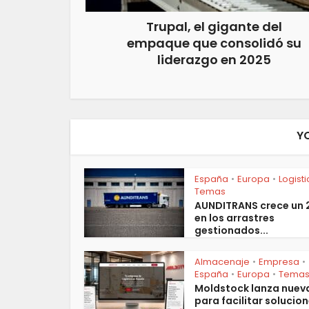
Trupal, el gigante del
empaque que consolidó su
liderazgo en 2025
Y
España
Europa
Logist
•
•
Temas
AUNDITRANS crece un
en los arrastres
gestionados...
Almacenaje
Empresa
•
•
España
Europa
Tema
•
•
Moldstock lanza nuev
para facilitar solucion