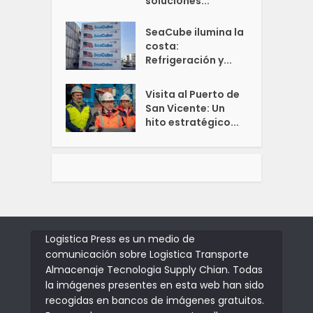
soluciones...
SeaCube ilumina la
costa:
Refrigeración y...
Visita al Puerto de
San Vicente: Un
hito estratégico...
Logistica Press es un medio de
comunicación sobre Logistica Transporte
Almacenaje Tecnologia Supply Chian. Todas
la imágenes presentes en esta web han sido
recogidas en bancos de imágenes gratuitos.