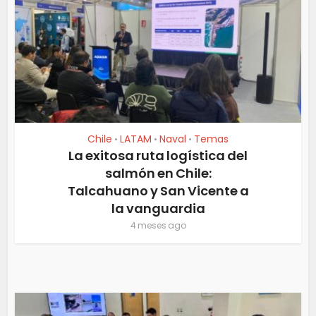
Chile
LATAM
Naval
Temas
•
•
•
La exitosa ruta logística del
salmón en Chile:
Talcahuano y San Vicente a
la vanguardia
4 meses ago