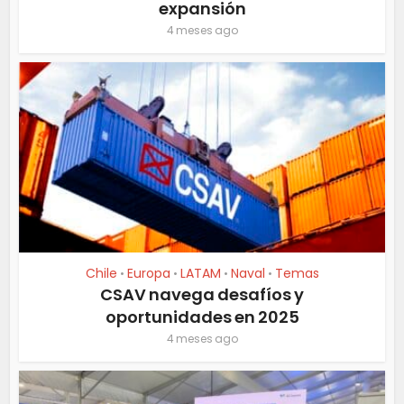
expansión
4 meses ago
Chile
Europa
LATAM
Naval
Temas
•
•
•
•
CSAV navega desafíos y
oportunidades en 2025
4 meses ago