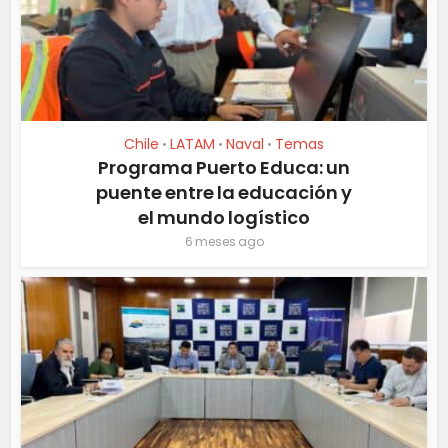
Chile
LATAM
Naval
Temas
•
•
•
Programa Puerto Educa: un
puente entre la educación y
el mundo logístico
6 meses ago