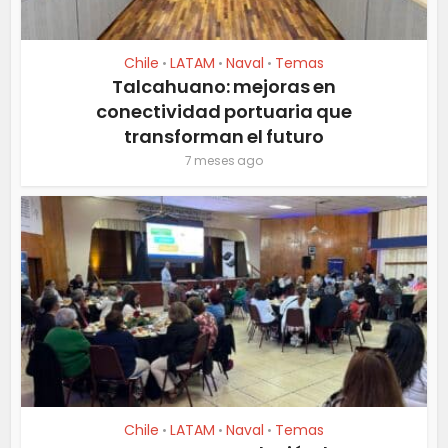
Chile
LATAM
Naval
Temas
•
•
•
Talcahuano: mejoras en
conectividad portuaria que
transforman el futuro
7 meses ago
Chile
LATAM
Naval
Temas
•
•
•