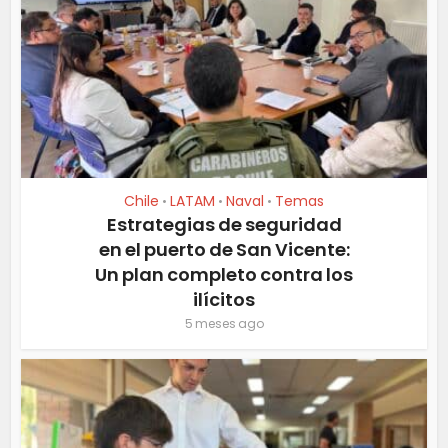
Chile
LATAM
Naval
Temas
•
•
•
Estrategias de seguridad
en el puerto de San Vicente:
Un plan completo contra los
ilícitos
5 meses ago