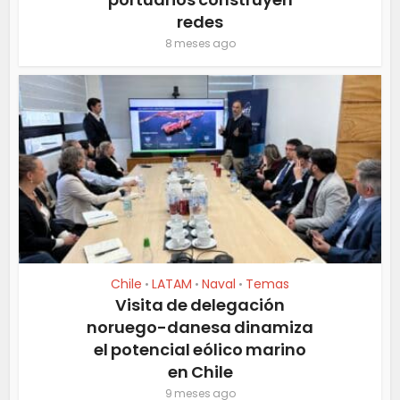
redes
8 meses ago
Chile
LATAM
Naval
Temas
•
•
•
Visita de delegación
noruego-danesa dinamiza
el potencial eólico marino
en Chile
9 meses ago