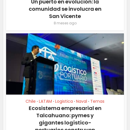
Un puerto en evolución: la
comunidad se involucra en
San Vicente
8 meses ago
Chile
LATAM
Logistica
Naval
Temas
•
•
•
•
Ecosistema empresarial en
Talcahuano: pymes y
gigantes logístico-
portuarios construyen