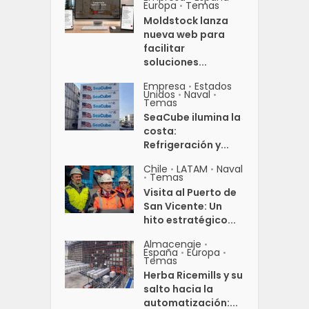
Europa
Temas
•
Moldstock lanza
nueva web para
facilitar
soluciones...
Empresa
Estados
•
Unidos
Naval
•
•
Temas
SeaCube ilumina la
costa:
Refrigeración y...
Chile
LATAM
Naval
•
•
Temas
•
Visita al Puerto de
San Vicente: Un
hito estratégico...
Almacenaje
•
España
Europa
•
•
Temas
Herba Ricemills y su
salto hacia la
automatización:...