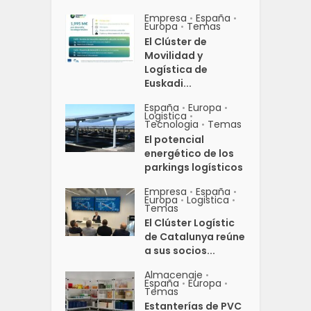
Empresa
España
•
•
Europa
Temas
•
El Clúster de
Movilidad y
Logística de
Euskadi...
España
Europa
•
•
Logistica
•
Tecnologia
Temas
•
El potencial
energético de los
parkings logísticos
Empresa
España
•
•
Europa
Logistica
•
•
Temas
El Clúster Logístic
de Catalunya reúne
a sus socios...
Almacenaje
•
España
Europa
•
•
Temas
Estanterías de PVC