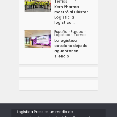
Temas
Kern Pharma
mostró al Clúster
Logístic la
logística...
España
Europa
•
•
Logistica
Temas
•
La logística
catalana deja de
aguantar en
silencio
Logistica Press es un medio de