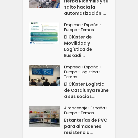
Herba Ricemills y su
salto hacia la
automatización:...
Empresa
•
España
•
Europa
•
Temas
El Clúster de
Movilidad y
Logística de
Euskadi...
Empresa
•
España
•
Europa
•
Logistica
•
Temas
El Clúster Logístic
de Catalunya reúne
a sus socios...
Almacenaje
•
España
•
Europa
•
Temas
Estanterías de PVC
para almacenes:
resistencia...