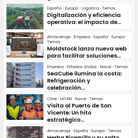
España
•
Europa
•
Logistica
•
Temas
Digitalización y eficiencia
operativa: el impacto de...
Almacenaje
•
Empresa
•
España
•
Europa
•
Temas
Moldstock lanza nueva web
para facilitar soluciones...
Empresa
•
Estados Unidos
•
Naval
•
Temas
SeaCube ilumina la costa:
Refrigeración y
celebración...
Chile
•
LATAM
•
Naval
•
Temas
Visita al Puerto de San
Vicente: Un hito
estratégico...
Almacenaje
•
España
•
Europa
•
Temas
Herba Ricemills y su salto