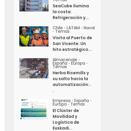
SeaCube ilumina
la costa:
Refrigeración y...
Chile
LATAM
Naval
•
•
Temas
•
Visita al Puerto de
San Vicente: Un
hito estratégico...
Almacenaje
•
España
Europa
•
•
Temas
Herba Ricemills y
su salto hacia la
automatización:..
.
Empresa
España
•
•
Europa
Temas
•
El Clúster de
Movilidad y
Logística de
Euskadi...