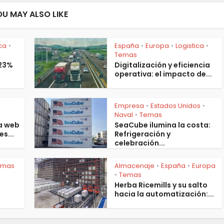
OU MAY ALSO LIKE
ica
España
Europa
Logistica
•
•
•
•
Temas
 23%
Digitalización y eficiencia
operativa: el impacto de...
Empresa
Estados Unidos
•
•
s
Naval
Temas
•
a web
SeaCube ilumina la costa:
es...
Refrigeración y
celebración...
emas
Almacenaje
España
Europa
•
•
Temas
•
Herba Ricemills y su salto
hacia la automatización:...