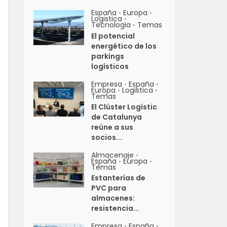
España
Europa
•
•
Logistica
•
Tecnologia
Temas
•
El potencial
energético de los
parkings
logísticos
Empresa
España
•
•
Europa
Logistica
•
•
Temas
El Clúster Logístic
de Catalunya
reúne a sus
socios...
Almacenaje
•
España
Europa
•
•
Temas
Estanterías de
PVC para
almacenes:
resistencia...
Empresa
España
•
•