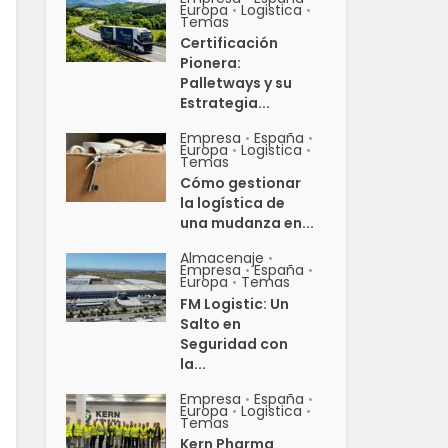
Europa
Logistica
•
•
Temas
Certificación
Pionera:
Palletways y su
Estrategia...
Empresa
España
•
•
Europa
Logistica
•
•
Temas
Cómo gestionar
la logística de
una mudanza en...
Almacenaje
•
Empresa
España
•
•
Europa
Temas
•
FM Logistic: Un
Salto en
Seguridad con
la...
Empresa
España
•
•
Europa
Logistica
•
•
Temas
Kern Pharma