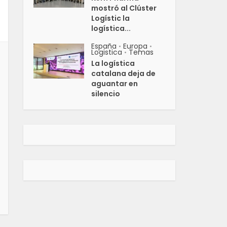
mostró al Clúster
Logístic la
logística...
España
Europa
•
•
Logistica
Temas
•
La logística
catalana deja de
aguantar en
silencio