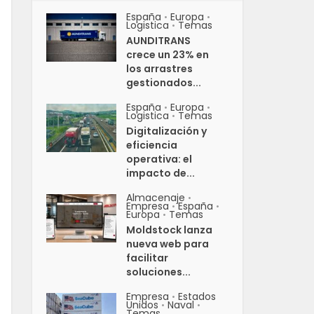
España
Europa
•
•
Logistica
Temas
•
AUNDITRANS
crece un 23% en
los arrastres
gestionados...
España
Europa
•
•
Logistica
Temas
•
Digitalización y
eficiencia
operativa: el
impacto de...
Almacenaje
•
Empresa
España
•
•
Europa
Temas
•
Moldstock lanza
nueva web para
facilitar
soluciones...
Empresa
Estados
•
Unidos
Naval
•
•
Temas