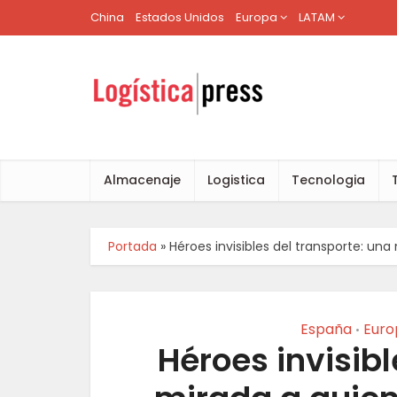
China
Estados Unidos
Europa
LATAM
Almacenaje
Logistica
Tecnologia
Portada
»
Héroes invisibles del transporte: u
España
Euro
•
Héroes invisibl