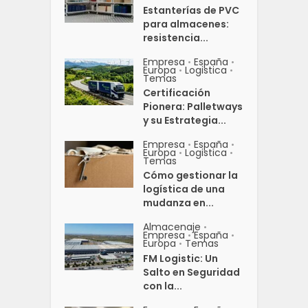
Estanterías de PVC
para almacenes:
resistencia...
Empresa
España
•
•
Europa
Logistica
•
•
Temas
Certificación
Pionera: Palletways
y su Estrategia...
Empresa
España
•
•
Europa
Logistica
•
•
Temas
Cómo gestionar la
logística de una
mudanza en...
Almacenaje
•
Empresa
España
•
•
Europa
Temas
•
FM Logistic: Un
Salto en Seguridad
con la...