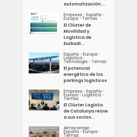
automatización:...
Empresa
España
•
•
Europa
Temas
•
El Clúster de
Movilidad y
Logística de
Euskadi...
España
Europa
•
•
Logistica
•
Tecnologia
Temas
•
El potencial
energético de los
parkings logísticos
Empresa
España
•
•
Europa
Logistica
•
•
Temas
El Clúster Logístic
de Catalunya reúne
a sus socios...
Almacenaje
•
España
Europa
•
•
Temas