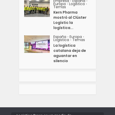
Empresa
España
•
•
Europa
Logistica
•
•
Temas
Kern Pharma
mostró al Clúster
Logístic la
logística...
España
Europa
•
•
Logistica
Temas
•
La logística
catalana deja de
aguantar en
silencio