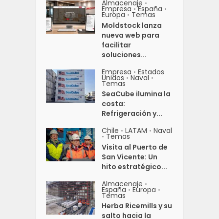
Almacenaje
•
Empresa
España
•
•
Europa
Temas
•
Moldstock lanza
nueva web para
facilitar
soluciones...
Empresa
Estados
•
Unidos
Naval
•
•
Temas
SeaCube ilumina la
costa:
Refrigeración y...
Chile
LATAM
Naval
•
•
Temas
•
Visita al Puerto de
San Vicente: Un
hito estratégico...
Almacenaje
•
España
Europa
•
•
Temas
Herba Ricemills y su
salto hacia la