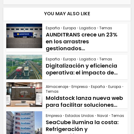
YOU MAY ALSO LIKE
España
•
Europa
•
Logistica
•
Temas
AUNDITRANS crece un 23%
en los arrastres
gestionados...
España
•
Europa
•
Logistica
•
Temas
Digitalización y eficiencia
operativa: el impacto de...
Almacenaje
•
Empresa
•
España
•
Europa
•
Temas
Moldstock lanza nueva web
para facilitar soluciones...
Empresa
•
Estados Unidos
•
Naval
•
Temas
SeaCube ilumina la costa:
Refrigeración y