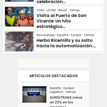
celebración...
Chile
•
LATAM
•
Naval
•
Temas
Visita al Puerto de San
Vicente: Un hito
estratégico...
Almacenaje
•
España
•
Europa
•
Temas
Herba Ricemills y su salto
hacia la automatización:...
ARTICULOS DESTACADOS
España
•
Europa
•
Logistica
•
Temas
AUNDITRANS crece
un 23% en los