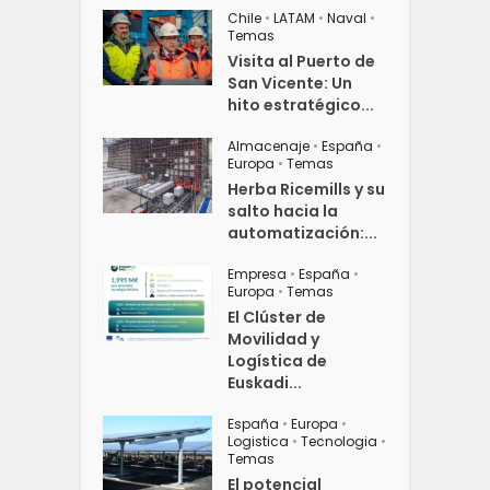
Chile
•
LATAM
•
Naval
•
Temas
Visita al Puerto de
San Vicente: Un
hito estratégico...
Almacenaje
•
España
•
Europa
•
Temas
Herba Ricemills y su
salto hacia la
automatización:...
Empresa
•
España
•
Europa
•
Temas
El Clúster de
Movilidad y
Logística de
Euskadi...
España
•
Europa
•
Logistica
•
Tecnologia
•
Temas
El potencial