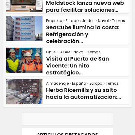
Moldstock lanza nueva web
para facilitar soluciones...
Empresa
•
Estados Unidos
•
Naval
•
Temas
SeaCube ilumina la costa:
Refrigeración y
celebración...
Chile
•
LATAM
•
Naval
•
Temas
Visita al Puerto de San
Vicente: Un hito
estratégico...
Almacenaje
•
España
•
Europa
•
Temas
Herba Ricemills y su salto
hacia la automatización:...
ARTICULOS DESTACADOS