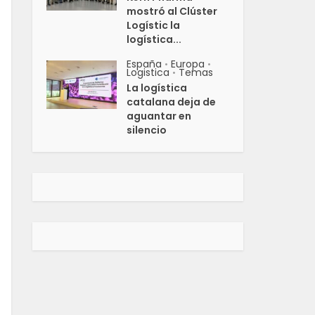
mostró al Clúster
Logístic la
logística...
España
Europa
•
•
Logistica
Temas
•
La logística
catalana deja de
aguantar en
silencio