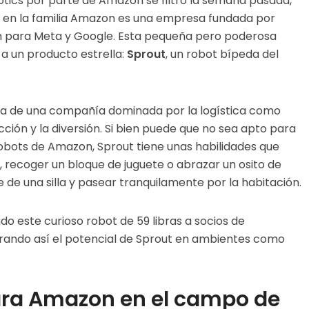
botics por parte de Amazon se filtró la semana pasada,
en la familia Amazon es una empresa fundada por
n para Meta y Google. Esta pequeña pero poderosa
a un producto estrella:
Sprout
, un robot bípeda del
era de una compañía dominada por la logística como
ción y la diversión. Si bien puede que no sea apto para
obots de Amazon, Sprout tiene unas habilidades que
s, recoger un bloque de juguete o abrazar un osito de
de una silla y pasear tranquilamente por la habitación.
o este curioso robot de 59 libras a socios de
strando así el potencial de Sprout en ambientes como
ara Amazon en el campo de