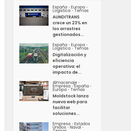
España
Europa
•
•
Logistica
Temas
•
AUNDITRANS
crece un 23% en
los arrastres
gestionados...
España
Europa
•
•
Logistica
Temas
•
Digitalización y
eficiencia
operativa: el
impacto de...
Almacenaje
•
Empresa
España
•
•
Europa
Temas
•
Moldstock lanza
nueva web para
facilitar
soluciones...
Empresa
Estados
•
Unidos
Naval
•
•
Temas