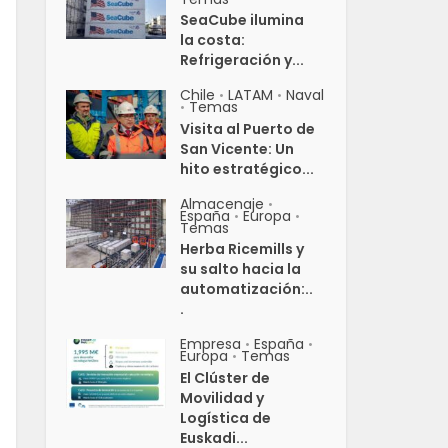
SeaCube ilumina
la costa:
Refrigeración y...
Chile
LATAM
Naval
•
•
Temas
•
Visita al Puerto de
San Vicente: Un
hito estratégico...
Almacenaje
•
España
Europa
•
•
Temas
Herba Ricemills y
su salto hacia la
automatización:..
.
Empresa
España
•
•
Europa
Temas
•
El Clúster de
Movilidad y
Logística de
Euskadi...