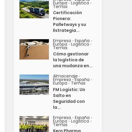
Europa
Logistica
•
•
Temas
Certificación
Pionera:
Palletways y su
Estrategia...
Empresa
España
•
•
Europa
Logistica
•
•
Temas
Cómo gestionar
la logística de
una mudanza en...
Almacenaje
•
Empresa
España
•
•
Europa
Temas
•
FM Logistic: Un
Salto en
Seguridad con
la...
Empresa
España
•
•
Europa
Logistica
•
•
Temas
Kern Pharma