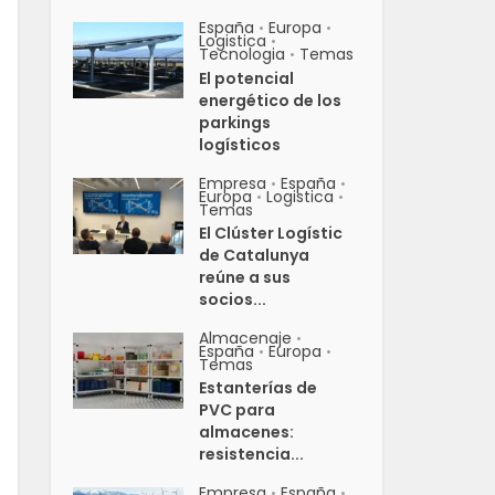
España
Europa
•
•
Logistica
•
Tecnologia
Temas
•
El potencial
energético de los
parkings
logísticos
Empresa
España
•
•
Europa
Logistica
•
•
Temas
El Clúster Logístic
de Catalunya
reúne a sus
socios...
Almacenaje
•
España
Europa
•
•
Temas
Estanterías de
PVC para
almacenes:
resistencia...
Empresa
España
•
•