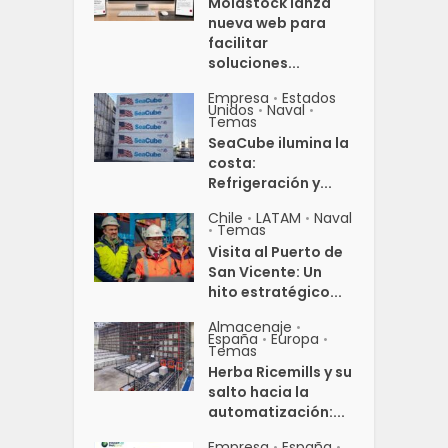
Moldstock lanza
nueva web para
facilitar
soluciones...
Empresa
Estados
•
Unidos
Naval
•
•
Temas
SeaCube ilumina la
costa:
Refrigeración y...
Chile
LATAM
Naval
•
•
Temas
•
Visita al Puerto de
San Vicente: Un
hito estratégico...
Almacenaje
•
España
Europa
•
•
Temas
Herba Ricemills y su
salto hacia la
automatización:...
Empresa
España
•
•