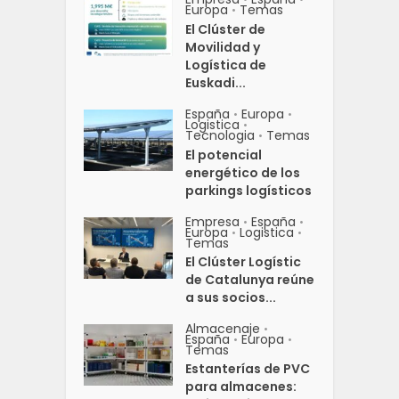
Europa
Temas
•
El Clúster de
Movilidad y
Logística de
Euskadi...
España
Europa
•
•
Logistica
•
Tecnologia
Temas
•
El potencial
energético de los
parkings logísticos
Empresa
España
•
•
Europa
Logistica
•
•
Temas
El Clúster Logístic
de Catalunya reúne
a sus socios...
Almacenaje
•
España
Europa
•
•
Temas
Estanterías de PVC
para almacenes: