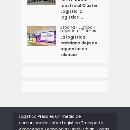
mostró al Clúster
Logístic la
logística...
España
Europa
•
•
Logistica
Temas
•
La logística
catalana deja de
aguantar en
silencio
Logistica Press es un medio de
comunicación sobre Logistica Transporte
Almacenaje Tecnologia Supply Chian. Todas