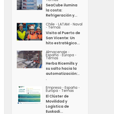
SeaCube ilumina
la costa:
Refrigeración y...
Chile
LATAM
Naval
•
•
Temas
•
Visita al Puerto de
San Vicente: Un
hito estratégico...
Almacenaje
•
España
Europa
•
•
Temas
Herba Ricemills y
su salto hacia la
automatización:..
.
Empresa
España
•
•
Europa
Temas
•
El Clúster de
Movilidad y
Logística de
Euskadi...