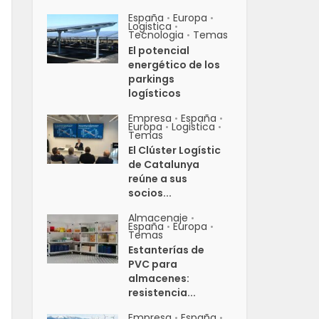
España
Europa
•
•
Logistica
•
Tecnologia
Temas
•
El potencial
energético de los
parkings
logísticos
Empresa
España
•
•
Europa
Logistica
•
•
Temas
El Clúster Logístic
de Catalunya
reúne a sus
socios...
Almacenaje
•
España
Europa
•
•
Temas
Estanterías de
PVC para
almacenes:
resistencia...
Empresa
España
•
•