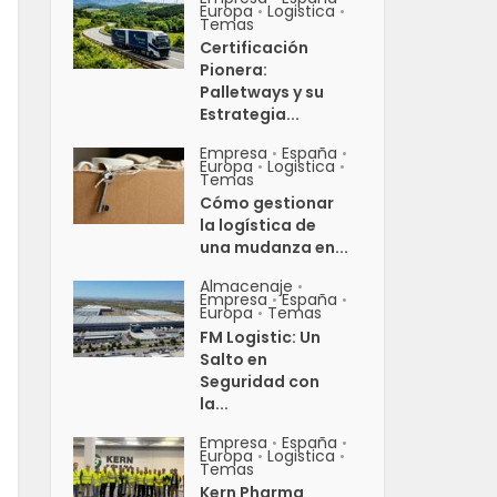
Europa
Logistica
•
•
Temas
Certificación
Pionera:
Palletways y su
Estrategia...
Empresa
España
•
•
Europa
Logistica
•
•
Temas
Cómo gestionar
la logística de
una mudanza en...
Almacenaje
•
Empresa
España
•
•
Europa
Temas
•
FM Logistic: Un
Salto en
Seguridad con
la...
Empresa
España
•
•
Europa
Logistica
•
•
Temas
Kern Pharma