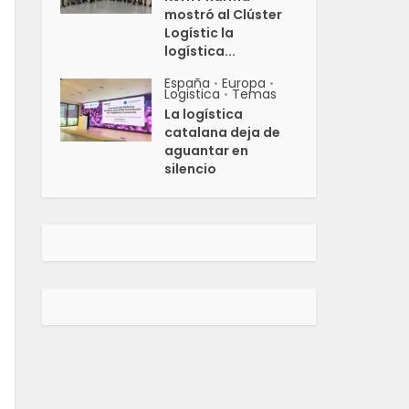
mostró al Clúster
Logístic la
logística...
España
Europa
•
•
Logistica
Temas
•
La logística
catalana deja de
aguantar en
silencio