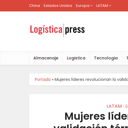
China
Estados Unidos
Europa
LATAM
Almacenaje
Logistica
Tecnologia
Portada
»
Mujeres líderes revolucionan la vali
LATAM
L
•
Mujeres líde