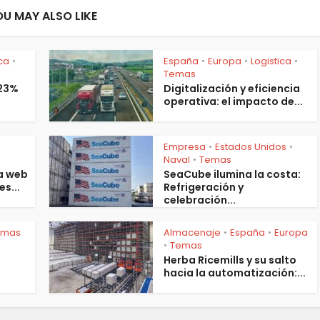
OU MAY ALSO LIKE
ica
España
Europa
Logistica
•
•
•
•
Temas
 23%
Digitalización y eficiencia
operativa: el impacto de...
Empresa
Estados Unidos
•
•
s
Naval
Temas
•
a web
SeaCube ilumina la costa:
es...
Refrigeración y
celebración...
emas
Almacenaje
España
Europa
•
•
Temas
•
Herba Ricemills y su salto
hacia la automatización:...