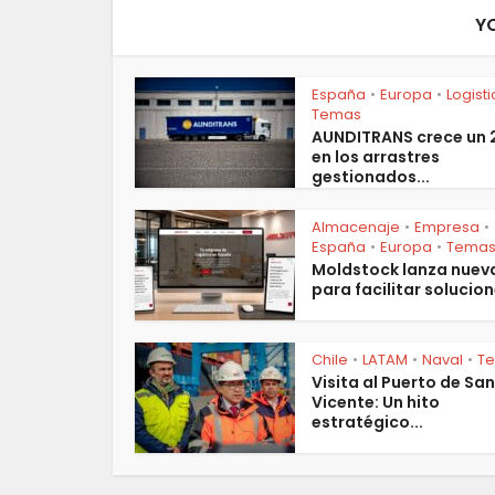
Y
España
Europa
Logist
•
•
Temas
AUNDITRANS crece un
en los arrastres
gestionados...
Almacenaje
Empresa
•
•
España
Europa
Tema
•
•
Moldstock lanza nuev
para facilitar solucion
Chile
LATAM
Naval
T
•
•
•
Visita al Puerto de San
Vicente: Un hito
estratégico...