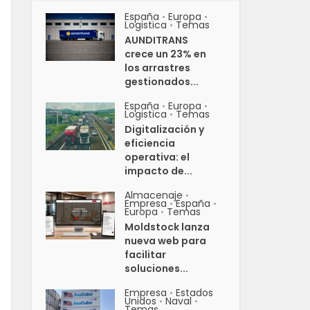
España
Europa
•
•
Logistica
Temas
•
AUNDITRANS
crece un 23% en
los arrastres
gestionados...
España
Europa
•
•
Logistica
Temas
•
Digitalización y
eficiencia
operativa: el
impacto de...
Almacenaje
•
Empresa
España
•
•
Europa
Temas
•
Moldstock lanza
nueva web para
facilitar
soluciones...
Empresa
Estados
•
Unidos
Naval
•
•
Temas