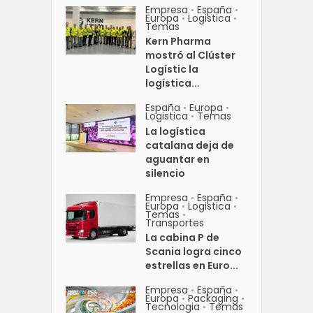
Empresa
España
•
•
Europa
Logistica
•
•
Temas
Kern Pharma
mostró al Clúster
Logístic la
logística...
España
Europa
•
•
Logistica
Temas
•
La logística
catalana deja de
aguantar en
silencio
Empresa
España
•
•
Europa
Logistica
•
•
Temas
•
Transportes
La cabina P de
Scania logra cinco
estrellas en Euro...
Empresa
España
•
•
Europa
Packaging
•
•
Tecnologia
Temas
•