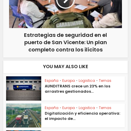
Estrategias de seguridad en el
puerto de San Vicente: Un plan
completo contra los ilícitos
YOU MAY ALSO LIKE
España
•
Europa
•
Logistica
•
Temas
AUNDITRANS crece un 23% en los
arrastres gestionados...
España
•
Europa
•
Logistica
•
Temas
Digitalización y eficiencia operativa:
el impacto de...