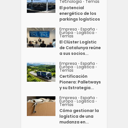
Tecnologia
Temas
•
El potencial
energético de los
parkings logísticos
Empresa
España
•
•
Europa
Logistica
•
•
Temas
El Clúster Logístic
de Catalunya reúne
a sus socios...
Empresa
España
•
•
Europa
Logistica
•
•
Temas
Certificación
Pionera: Palletways
y su Estrategia...
Empresa
España
•
•
Europa
Logistica
•
•
Temas
Cómo gestionar la
logística de una
mudanza en...