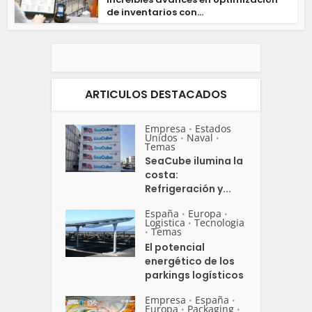
de inventarios con...
ARTICULOS DESTACADOS
Empresa
Estados
•
Unidos
Naval
•
•
Temas
SeaCube ilumina la
costa:
Refrigeración y...
España
Europa
•
•
Logistica
Tecnologia
•
Temas
•
El potencial
energético de los
parkings logísticos
Empresa
España
•
•
Europa
Packaging
•
•