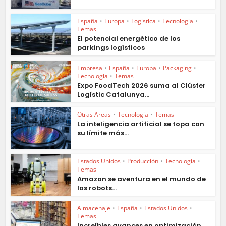
España
•
Europa
•
Logistica
•
Tecnologia
•
Temas
El potencial energético de los
parkings logísticos
Empresa
•
España
•
Europa
•
Packaging
•
Tecnologia
•
Temas
Expo FoodTech 2026 suma al Clúster
Logístic Catalunya...
Otras Areas
•
Tecnologia
•
Temas
La inteligencia artificial se topa con
su límite más...
Estados Unidos
•
Producción
•
Tecnologia
•
Temas
Amazon se aventura en el mundo de
los robots...
Almacenaje
•
España
•
Estados Unidos
•
Temas
Increíbles avances en optimización