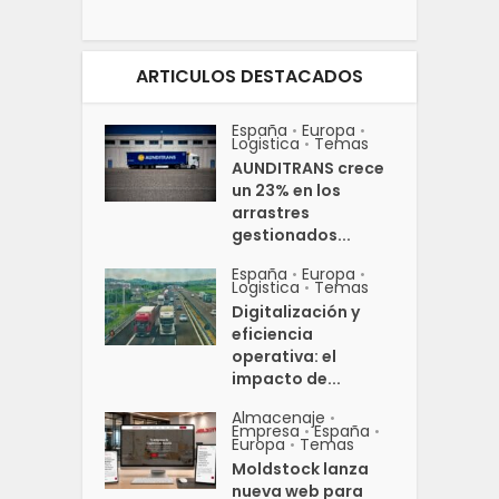
ARTICULOS DESTACADOS
España
Europa
•
•
Logistica
Temas
•
AUNDITRANS crece
un 23% en los
arrastres
gestionados...
España
Europa
•
•
Logistica
Temas
•
Digitalización y
eficiencia
operativa: el
impacto de...
Almacenaje
•
Empresa
España
•
•
Europa
Temas
•
Moldstock lanza
nueva web para