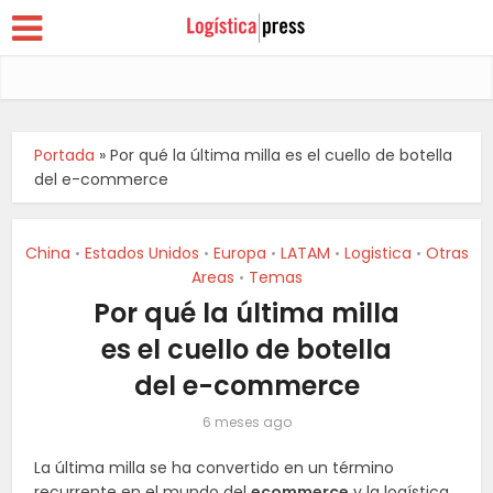
Portada
»
Por qué la última milla es el cuello de botella
del e-commerce
China
Estados Unidos
Europa
LATAM
Logistica
Otras
•
•
•
•
•
Areas
Temas
•
Por qué la última milla
es el cuello de botella
del e-commerce
6 meses ago
La última milla se ha convertido en un término
recurrente en el mundo del
ecommerce
y la logística.