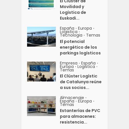
El Clúster de
Movilidad y
Logística de
Euskadi...
España
Europa
•
•
Logistica
•
Tecnologia
Temas
•
El potencial
energético de los
parkings logísticos
Empresa
España
•
•
Europa
Logistica
•
•
Temas
El Clúster Logístic
de Catalunya reúne
a sus socios...
Almacenaje
•
España
Europa
•
•
Temas
Estanterías de PVC
para almacenes:
resistencia...