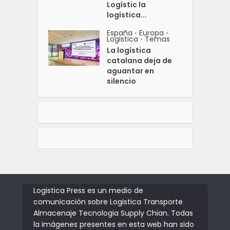
Logístic la
logística...
España
Europa
•
•
Logistica
Temas
•
La logística
catalana deja de
aguantar en
silencio
Logistica Press es un medio de
comunicación sobre Logistica Transporte
Almacenaje Tecnologia Supply Chian. Todas
la imágenes presentes en esta web han sido