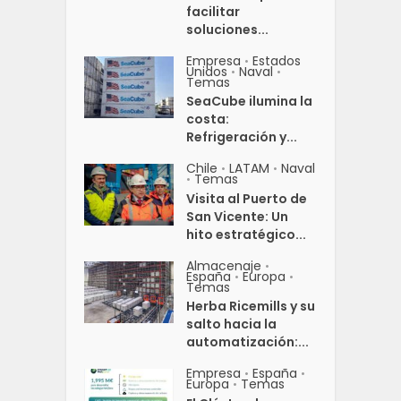
facilitar
soluciones...
Empresa
Estados
•
Unidos
Naval
•
•
Temas
SeaCube ilumina la
costa:
Refrigeración y...
Chile
LATAM
Naval
•
•
Temas
•
Visita al Puerto de
San Vicente: Un
hito estratégico...
Almacenaje
•
España
Europa
•
•
Temas
Herba Ricemills y su
salto hacia la
automatización:...
Empresa
España
•
•
Europa
Temas
•