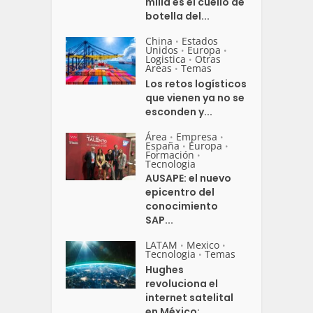
milla es el cuello de
botella del...
China
Estados
•
Unidos
Europa
•
•
Logistica
Otras
•
Areas
Temas
•
Los retos logísticos
que vienen ya no se
esconden y...
Área
Empresa
•
•
España
Europa
•
•
Formación
•
Tecnologia
AUSAPE: el nuevo
epicentro del
conocimiento
SAP...
LATAM
Mexico
•
•
Tecnologia
Temas
•
Hughes
revoluciona el
internet satelital
en México:...