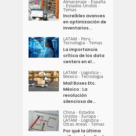
Almacenaje
España
•
Estados Unidos
•
•
Temas
Increíbles avances
en optimización de
inventarios...
LATAM
Peru
•
•
Tecnologia
Temas
•
La importancia
crítica de los data
centers en el...
LATAM
Logistica
•
•
Mexico
Tecnologia
•
Mail Boxes Etc.
México : La
revolución
silenciosa de...
China
Estados
•
Unidos
Europa
•
•
LATAM
Logistica
•
•
Otras Areas
Temas
•
Por qué la última