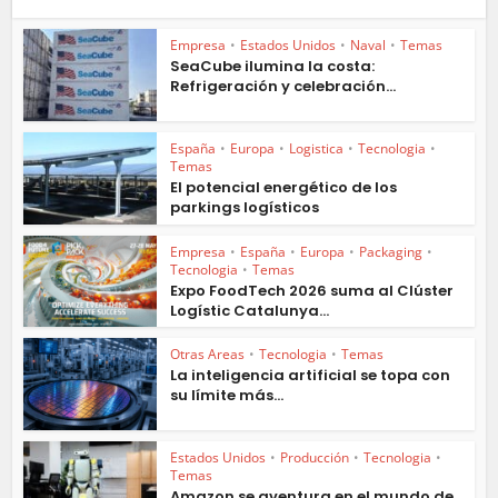
Empresa
•
Estados Unidos
•
Naval
•
Temas
SeaCube ilumina la costa:
Refrigeración y celebración...
España
•
Europa
•
Logistica
•
Tecnologia
•
Temas
El potencial energético de los
parkings logísticos
Empresa
•
España
•
Europa
•
Packaging
•
Tecnologia
•
Temas
Expo FoodTech 2026 suma al Clúster
Logístic Catalunya...
Otras Areas
•
Tecnologia
•
Temas
La inteligencia artificial se topa con
su límite más...
Estados Unidos
•
Producción
•
Tecnologia
•
Temas
Amazon se aventura en el mundo de