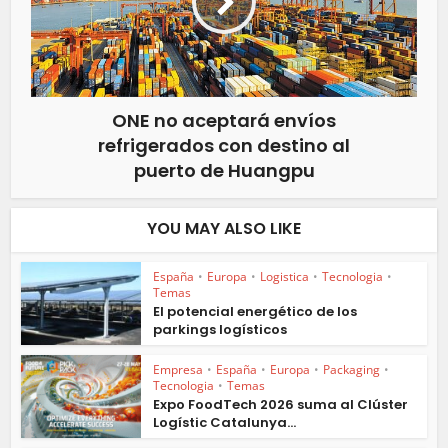
ONE no aceptará envíos
refrigerados con destino al
puerto de Huangpu
YOU MAY ALSO LIKE
España
•
Europa
•
Logistica
•
Tecnologia
•
Temas
El potencial energético de los
parkings logísticos
Empresa
•
España
•
Europa
•
Packaging
•
Tecnologia
•
Temas
Expo FoodTech 2026 suma al Clúster
Logístic Catalunya...