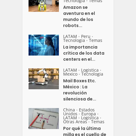
Tecnologia
Temas
•
Amazon se
aventura en el
mundo de los
robots...
LATAM
Peru
•
•
Tecnologia
Temas
•
La importancia
crítica de los data
centers en el...
LATAM
Logistica
•
•
Mexico
Tecnologia
•
Mail Boxes Etc.
México : La
revolución
silenciosa de...
China
Estados
•
Unidos
Europa
•
•
LATAM
Logistica
•
•
Otras Areas
Temas
•
Por qué la última
milla es el cuello de