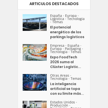
ARTICULOS DESTACADOS
España
Europa
•
•
Logistica
Tecnologia
•
Temas
•
El potencial
energético de los
parkings logísticos
Empresa
España
•
•
Europa
Packaging
•
•
Tecnologia
Temas
•
Expo FoodTech
2026 suma al
Clúster Logístic...
Otras Areas
•
Tecnologia
Temas
•
La inteligencia
artificial se topa
con su límite más...
Estados Unidos
•
Producción
•