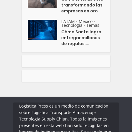
transformando las
empresas en oro
LATAM
Mexico
•
•
Tecnologia
Temas
•
Cómo Santa logra
entregar millones
de regalos:...
Logistica Press es un medio de comunicación
sobre Logistica Transporte Almacenaje
Tecnologia Supply Chian. Todas la imágenes
presentes en esta web han sido recogidas en
bancos de imágenes gratuitos. En caso de que