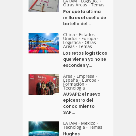
LATAM
Logistica
•
•
Otras Areas
Temas
•
Por qué la última
milla es el cuello de
botella del...
China
Estados
•
Unidos
Europa
•
•
Logistica
Otras
•
Areas
Temas
•
Los retos logísticos
que vienen ya no se
esconden y...
Área
Empresa
•
•
España
Europa
•
•
Formación
•
Tecnologia
AUSAPE: el nuevo
epicentro del
conocimiento
SAP...
LATAM
Mexico
•
•
Tecnologia
Temas
•
Hughes