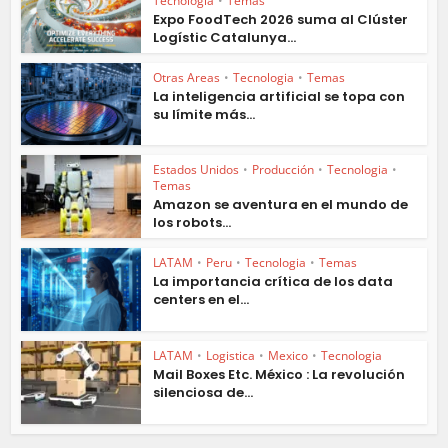
Tecnologia
•
Temas
Expo FoodTech 2026 suma al Clúster
Logístic Catalunya...
Otras Areas
•
Tecnologia
•
Temas
La inteligencia artificial se topa con
su límite más...
Estados Unidos
•
Producción
•
Tecnologia
•
Temas
Amazon se aventura en el mundo de
los robots...
LATAM
•
Peru
•
Tecnologia
•
Temas
La importancia crítica de los data
centers en el...
LATAM
•
Logistica
•
Mexico
•
Tecnologia
Mail Boxes Etc. México : La revolución
silenciosa de...