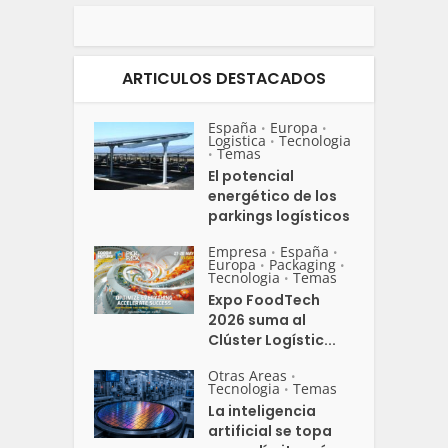
ARTICULOS DESTACADOS
España
Europa
•
•
Logistica
Tecnologia
•
Temas
•
El potencial
energético de los
parkings logísticos
Empresa
España
•
•
Europa
Packaging
•
•
Tecnologia
Temas
•
Expo FoodTech
2026 suma al
Clúster Logístic...
Otras Areas
•
Tecnologia
Temas
•
La inteligencia
artificial se topa