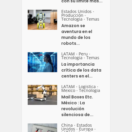
con su límite más...
Estados Unidos
•
Producción
•
Tecnologia
Temas
•
Amazon se
aventura en el
mundo de los
robots...
LATAM
Peru
•
•
Tecnologia
Temas
•
La importancia
crítica de los data
centers en el...
LATAM
Logistica
•
•
Mexico
Tecnologia
•
Mail Boxes Etc.
México : La
revolución
silenciosa de...
China
Estados
•
Unidos
Europa
•
•