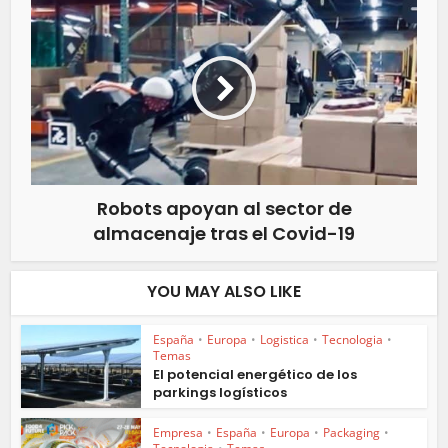
Robots apoyan al sector de
almacenaje tras el Covid-19
YOU MAY ALSO LIKE
España
•
Europa
•
Logistica
•
Tecnologia
•
Temas
El potencial energético de los
parkings logísticos
Empresa
•
España
•
Europa
•
Packaging
•