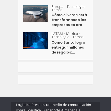
Europa
Tecnologia
•
•
Temas
Cómo el verde está
transformando las
empresas en oro
LATAM
Mexico
•
•
Tecnologia
Temas
•
Cómo Santa logra
entregar millones
de regalos:...
Logistica Press es un medio de comunicación
sobre Logistica Transporte Almacenaje