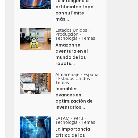
La inteligencia
artificial se topa
con su límite
más...
Estados Unidos
•
Producción
•
Tecnologia
Temas
•
Amazon se
aventura en el
mundo de los
robots...
Almacenaje
España
•
Estados Unidos
•
•
Temas
Increíbles
avances en
optimización de
inventarios...
LATAM
Peru
•
•
Tecnologia
Temas
•
La importancia
crítica de los