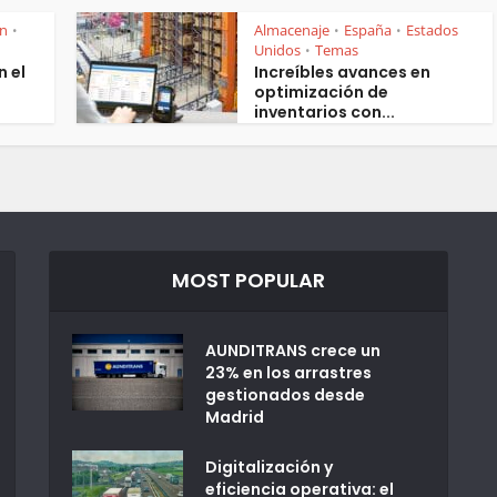
ón
Almacenaje
España
Estados
•
•
•
Unidos
Temas
•
 el
Increíbles avances en
optimización de
inventarios con...
MOST POPULAR
AUNDITRANS crece un
23% en los arrastres
gestionados desde
Madrid
Digitalización y
eficiencia operativa: el