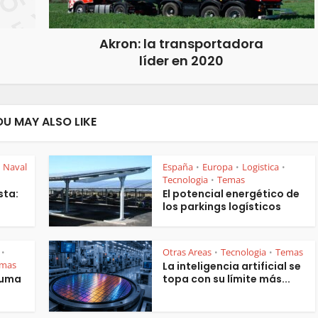
Akron: la transportadora
líder en 2020
OU MAY ALSO LIKE
Naval
España
Europa
Logistica
•
•
•
Tecnologia
Temas
•
sta:
El potencial energético de
los parkings logísticos
Otras Areas
Tecnologia
Temas
•
•
•
mas
La inteligencia artificial se
suma
topa con su límite más...