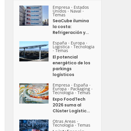
Empresa
Estados
•
Unidos
Naval
•
•
Temas
SeaCube ilumina
la costa:
Refrigeración y...
España
Europa
•
•
Logistica
Tecnologia
•
Temas
•
El potencial
energético de los
parkings
logísticos
Empresa
España
•
•
Europa
Packaging
•
•
Tecnologia
Temas
•
Expo FoodTech
2026 suma al
Clúster Logístic...
Otras Areas
•
Tecnologia
Temas
•