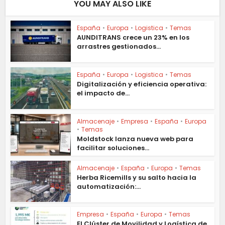
YOU MAY ALSO LIKE
España
•
Europa
•
Logistica
•
Temas
AUNDITRANS crece un 23% en los
arrastres gestionados...
España
•
Europa
•
Logistica
•
Temas
Digitalización y eficiencia operativa:
el impacto de...
Almacenaje
•
Empresa
•
España
•
Europa
•
Temas
Moldstock lanza nueva web para
facilitar soluciones...
Almacenaje
•
España
•
Europa
•
Temas
Herba Ricemills y su salto hacia la
automatización:...
Empresa
•
España
•
Europa
•
Temas
El Clúster de Movilidad y Logística de