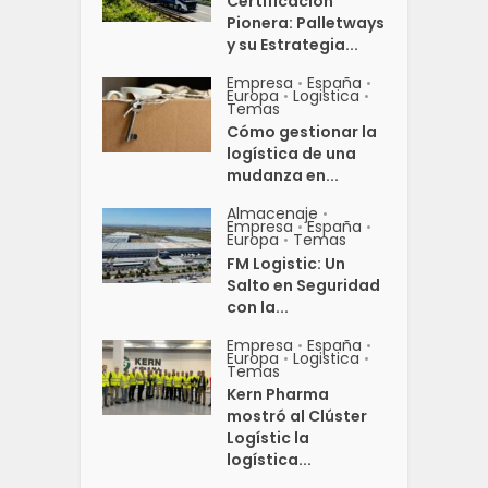
Certificación
Pionera: Palletways
y su Estrategia...
Empresa
España
•
•
Europa
Logistica
•
•
Temas
Cómo gestionar la
logística de una
mudanza en...
Almacenaje
•
Empresa
España
•
•
Europa
Temas
•
FM Logistic: Un
Salto en Seguridad
con la...
Empresa
España
•
•
Europa
Logistica
•
•
Temas
Kern Pharma
mostró al Clúster
Logístic la
logística...