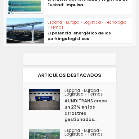
Euskadi impulsa...
España
•
Europa
•
Logistica
•
Tecnologia
•
Temas
El potencial energético de los
parkings logísticos
ARTICULOS DESTACADOS
España
Europa
•
•
Logistica
Temas
•
AUNDITRANS crece
un 23% en los
arrastres
gestionados...
España
Europa
•
•
Logistica
Temas
•