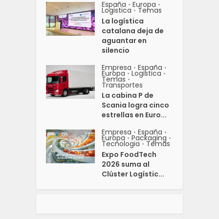
España
Europa
•
•
Logistica
Temas
•
La logística
catalana deja de
aguantar en
silencio
Empresa
España
•
•
Europa
Logistica
•
•
Temas
•
Transportes
La cabina P de
Scania logra cinco
estrellas en Euro...
Empresa
España
•
•
Europa
Packaging
•
•
Tecnologia
Temas
•
Expo FoodTech
2026 suma al
Clúster Logístic...