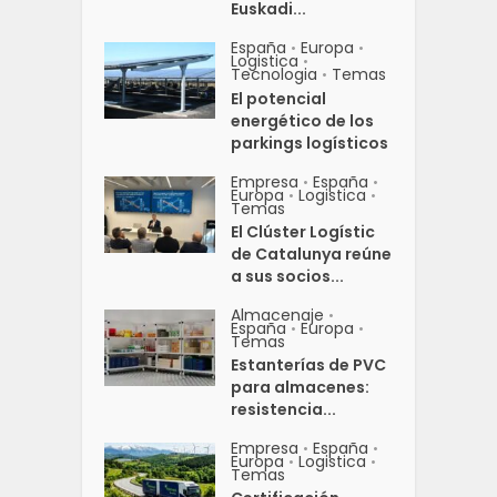
Euskadi...
España
Europa
•
•
Logistica
•
Tecnologia
Temas
•
El potencial
energético de los
parkings logísticos
Empresa
España
•
•
Europa
Logistica
•
•
Temas
El Clúster Logístic
de Catalunya reúne
a sus socios...
Almacenaje
•
España
Europa
•
•
Temas
Estanterías de PVC
para almacenes:
resistencia...
Empresa
España
•
•
Europa
Logistica
•
•
Temas