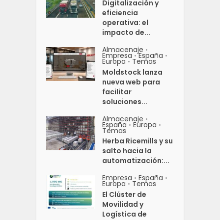
Digitalización y
eficiencia
operativa: el
impacto de...
Almacenaje
•
Empresa
España
•
•
Europa
Temas
•
Moldstock lanza
nueva web para
facilitar
soluciones...
Almacenaje
•
España
Europa
•
•
Temas
Herba Ricemills y su
salto hacia la
automatización:...
Empresa
España
•
•
Europa
Temas
•
El Clúster de
Movilidad y
Logística de