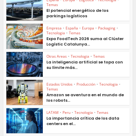
Temas
El potencial energético de los
parkings logísticos
Empresa
•
España
•
Europa
•
Packaging
•
Tecnologia
•
Temas
Expo FoodTech 2026 suma al Clúster
Logístic Catalunya...
Otras Areas
•
Tecnologia
•
Temas
La inteligencia artificial se topa con
su límite más...
Estados Unidos
•
Producción
•
Tecnologia
•
Temas
Amazon se aventura en el mundo de
los robots...
LATAM
•
Peru
•
Tecnologia
•
Temas
La importancia crítica de los data
centers en el...