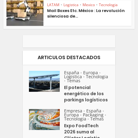
LATAM
•
Logistica
•
Mexico
•
Tecnologia
Mail Boxes Etc. México : La revolución
silenciosa de...
ARTICULOS DESTACADOS
España
Europa
•
•
Logistica
Tecnologia
•
Temas
•
El potencial
energético de los
parkings logísticos
Empresa
España
•
•
Europa
Packaging
•
•
Tecnologia
Temas
•
Expo FoodTech
2026 suma al
Clúster Logístic...