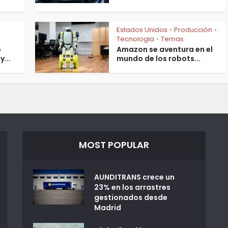
Estados Unidos
Producción
•
•
Tecnologia
Temas
•
o
Amazon se aventura en el
y...
mundo de los robots...
MOST POPULAR
AUNDITRANS crece un
23% en los arrastres
gestionados desde
Madrid