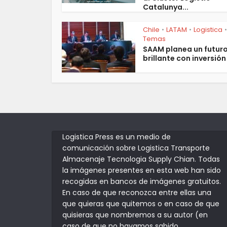
Catalunya...
Chile
LATAM
Logistica
•
•
•
Temas
SAAM planea un futur
brillante con inversión 
Logistica Press es un medio de
comunicación sobre Logistica Transporte
Almacenaje Tecnologia Supply Chian. Todas
la imágenes presentes en esta web han sido
recogidas en bancos de imágenes gratuitos.
En caso de que reconozca entre ellas una
que quieras que quitemos o en caso de que
quisieras que nombremos a su autor (en
caso de que no hayamos sabido