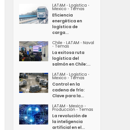
LATAM
Logistica
•
•
Mexico
Temas
•
Eficiencia
energética en
logística de
carga...
Chile
LATAM
Naval
•
•
Temas
•
La exitosa ruta
logística del
salmón en Chile:...
LATAM
Logistica
•
•
Mexico
Temas
•
Control en la
cadena de frío:
Clave para la...
LATAM
Mexico
•
•
Producción
Temas
•
La revolución de
la inteligencia
artificial en el...