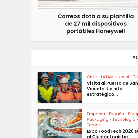
Correos dota a su plantilla
de 27 mil dispositivos
portátiles Honeywell
Y
Chile
LATAM
Naval
T
•
•
•
Visita al Puerto de San
Vicente: Un hito
estratégico...
Empresa
España
Euro
•
•
Packaging
Tecnologia
•
•
Temas
Expo FoodTech 2026 
al Clúster Logístic