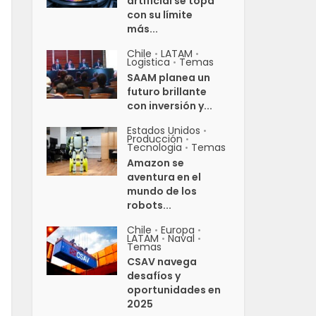
artificial se topa
con su límite
más...
Chile
LATAM
•
•
Logistica
Temas
•
SAAM planea un
futuro brillante
con inversión y...
Estados Unidos
•
Producción
•
Tecnologia
Temas
•
Amazon se
aventura en el
mundo de los
robots...
Chile
Europa
•
•
LATAM
Naval
•
•
Temas
CSAV navega
desafíos y
oportunidades en
2025