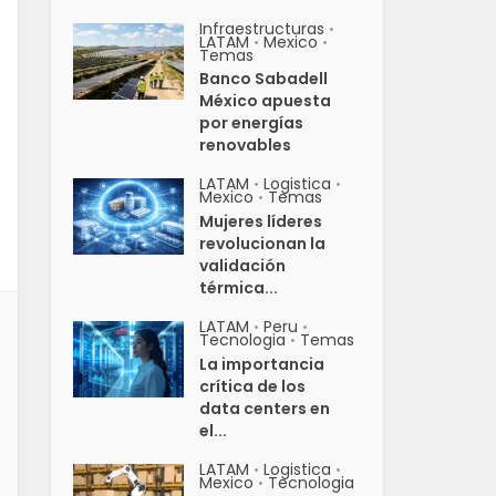
Infraestructuras
•
LATAM
Mexico
•
•
Temas
Banco Sabadell
México apuesta
por energías
renovables
LATAM
Logistica
•
•
Mexico
Temas
•
Mujeres líderes
revolucionan la
validación
térmica...
LATAM
Peru
•
•
Tecnologia
Temas
•
La importancia
crítica de los
data centers en
el...
LATAM
Logistica
•
•
Mexico
Tecnologia
•