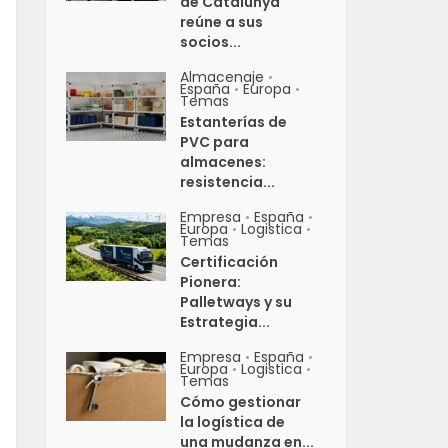
de Catalunya
reúne a sus
socios...
Almacenaje
•
España
Europa
•
•
Temas
Estanterías de
PVC para
almacenes:
resistencia...
Empresa
España
•
•
Europa
Logistica
•
•
Temas
Certificación
Pionera:
Palletways y su
Estrategia...
Empresa
España
•
•
Europa
Logistica
•
•
Temas
Cómo gestionar
la logística de
una mudanza en...