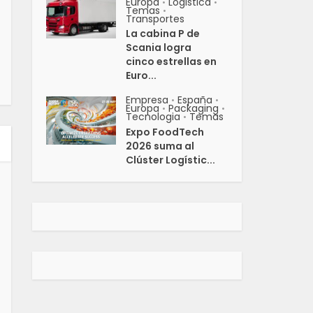
Europa
Logistica
•
•
Temas
•
Transportes
La cabina P de
Scania logra
cinco estrellas en
Euro...
Empresa
España
•
•
Europa
Packaging
•
•
Tecnologia
Temas
•
Expo FoodTech
2026 suma al
Clúster Logístic...