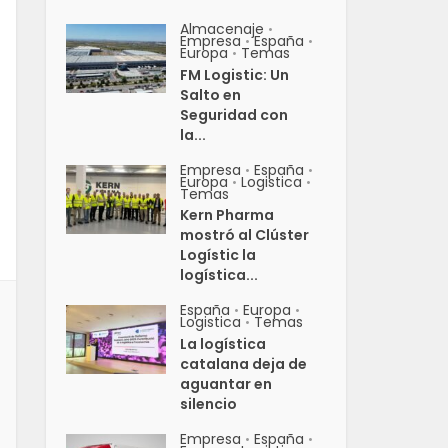
Almacenaje
•
Empresa
España
•
•
Europa
Temas
•
FM Logistic: Un
Salto en
Seguridad con
la...
Empresa
España
•
•
Europa
Logistica
•
•
Temas
Kern Pharma
mostró al Clúster
Logístic la
logística...
España
Europa
•
•
Logistica
Temas
•
La logística
catalana deja de
aguantar en
silencio
Empresa
España
•
•