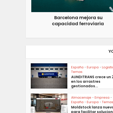
Barcelona mejora su
capacidad ferroviaria
Y
España
Europa
Logist
•
•
Temas
AUNDITRANS crece un
en los arrastres
gestionados...
Almacenaje
Empresa
•
•
España
Europa
Tema
•
•
Moldstock lanza nuev
para facilitar solucion