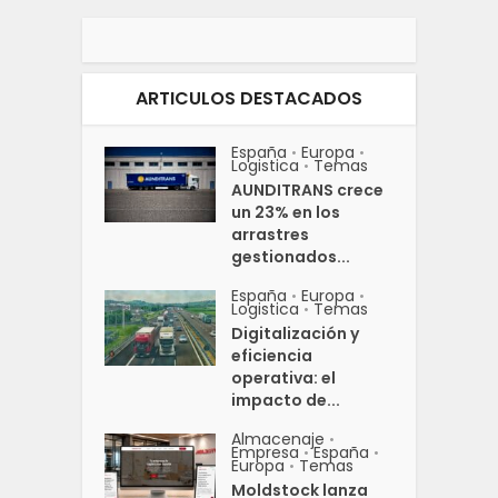
ARTICULOS DESTACADOS
España
Europa
•
•
Logistica
Temas
•
AUNDITRANS crece
un 23% en los
arrastres
gestionados...
España
Europa
•
•
Logistica
Temas
•
Digitalización y
eficiencia
operativa: el
impacto de...
Almacenaje
•
Empresa
España
•
•
Europa
Temas
•
Moldstock lanza