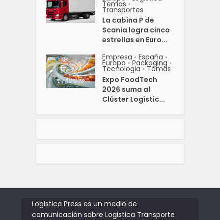
Temas
•
Transportes
La cabina P de
Scania logra cinco
estrellas en Euro...
Empresa
España
•
•
Europa
Packaging
•
•
Tecnologia
Temas
•
Expo FoodTech
2026 suma al
Clúster Logístic...
Logistica Press es un medio de
comunicación sobre Logistica Transporte