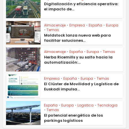
Digitalización y eficiencia operativa:
el impacto de...
Almacenaje
•
Empresa
•
España
•
Europa
•
Temas
Moldstock lanza nueva web para
facilitar soluciones...
Almacenaje
•
España
•
Europa
•
Temas
Herba Ricemills y su salto hacia la
automatización:...
Empresa
•
España
•
Europa
•
Temas
El Clúster de Movilidad y Logística de
Euskadi impulsa...
España
•
Europa
•
Logistica
•
Tecnologia
•
Temas
El potencial energético de los
parkings logísticos