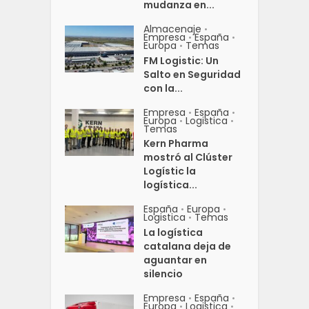
mudanza en...
Almacenaje
•
Empresa
España
•
•
Europa
Temas
•
FM Logistic: Un
Salto en Seguridad
con la...
Empresa
España
•
•
Europa
Logistica
•
•
Temas
Kern Pharma
mostró al Clúster
Logístic la
logística...
España
Europa
•
•
Logistica
Temas
•
La logística
catalana deja de
aguantar en
silencio
Empresa
España
•
•
Europa
Logistica
•
•