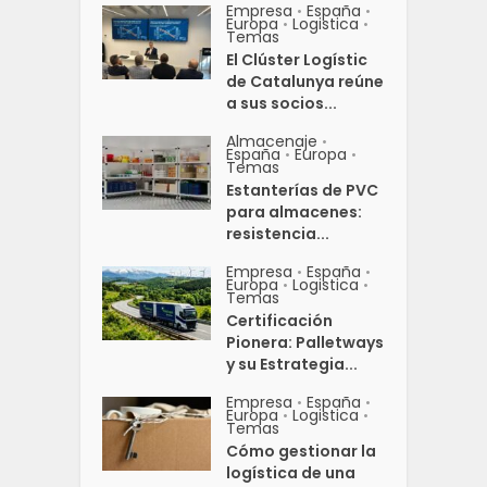
Empresa
España
•
•
Europa
Logistica
•
•
Temas
El Clúster Logístic
de Catalunya reúne
a sus socios...
Almacenaje
•
España
Europa
•
•
Temas
Estanterías de PVC
para almacenes:
resistencia...
Empresa
España
•
•
Europa
Logistica
•
•
Temas
Certificación
Pionera: Palletways
y su Estrategia...
Empresa
España
•
•
Europa
Logistica
•
•
Temas
Cómo gestionar la
logística de una