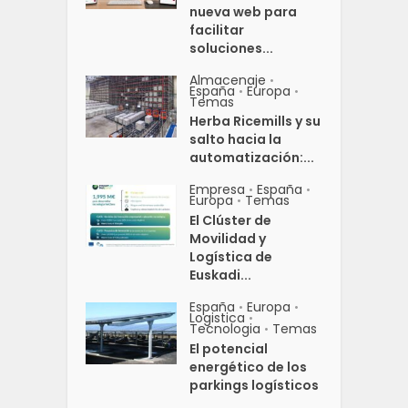
nueva web para
facilitar
soluciones...
Almacenaje
•
España
Europa
•
•
Temas
Herba Ricemills y su
salto hacia la
automatización:...
Empresa
España
•
•
Europa
Temas
•
El Clúster de
Movilidad y
Logística de
Euskadi...
España
Europa
•
•
Logistica
•
Tecnologia
Temas
•
El potencial
energético de los
parkings logísticos