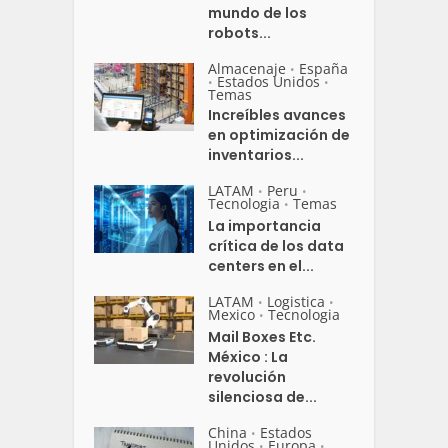
mundo de los
robots...
Almacenaje
España
•
Estados Unidos
•
•
Temas
Increíbles avances
en optimización de
inventarios...
LATAM
Peru
•
•
Tecnologia
Temas
•
La importancia
crítica de los data
centers en el...
LATAM
Logistica
•
•
Mexico
Tecnologia
•
Mail Boxes Etc.
México : La
revolución
silenciosa de...
China
Estados
•
Unidos
Europa
•
•