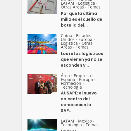
LATAM
Logistica
•
•
Otras Areas
Temas
•
Por qué la última
milla es el cuello de
botella del...
China
Estados
•
Unidos
Europa
•
•
Logistica
Otras
•
Areas
Temas
•
Los retos logísticos
que vienen ya no se
esconden y...
Área
Empresa
•
•
España
Europa
•
•
Formación
•
Tecnologia
AUSAPE: el nuevo
epicentro del
conocimiento
SAP...
LATAM
Mexico
•
•
Tecnologia
Temas
•