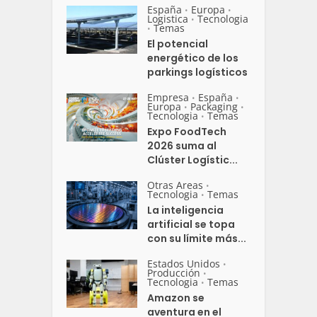
España
Europa
•
•
Logistica
Tecnologia
•
Temas
•
El potencial
energético de los
parkings logísticos
Empresa
España
•
•
Europa
Packaging
•
•
Tecnologia
Temas
•
Expo FoodTech
2026 suma al
Clúster Logístic...
Otras Areas
•
Tecnologia
Temas
•
La inteligencia
artificial se topa
con su límite más...
Estados Unidos
•
Producción
•
Tecnologia
Temas
•
Amazon se
aventura en el