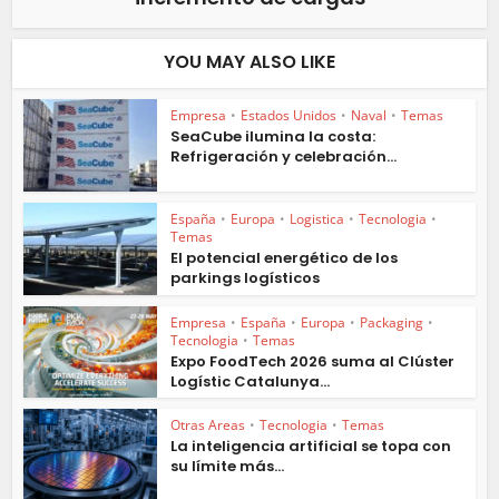
YOU MAY ALSO LIKE
Empresa
•
Estados Unidos
•
Naval
•
Temas
SeaCube ilumina la costa:
Refrigeración y celebración...
España
•
Europa
•
Logistica
•
Tecnologia
•
Temas
El potencial energético de los
parkings logísticos
Empresa
•
España
•
Europa
•
Packaging
•
Tecnologia
•
Temas
Expo FoodTech 2026 suma al Clúster
Logístic Catalunya...
Otras Areas
•
Tecnologia
•
Temas
La inteligencia artificial se topa con
su límite más...