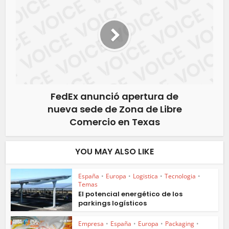
FedEx anunció apertura de
nueva sede de Zona de Libre
Comercio en Texas
YOU MAY ALSO LIKE
España
•
Europa
•
Logistica
•
Tecnologia
•
Temas
El potencial energético de los
parkings logísticos
Empresa
•
España
•
Europa
•
Packaging
•