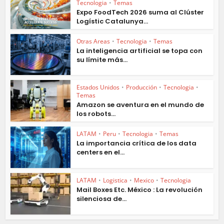
Tecnologia
•
Temas
Expo FoodTech 2026 suma al Clúster
Logístic Catalunya...
Otras Areas
•
Tecnologia
•
Temas
La inteligencia artificial se topa con
su límite más...
Estados Unidos
•
Producción
•
Tecnologia
•
Temas
Amazon se aventura en el mundo de
los robots...
LATAM
•
Peru
•
Tecnologia
•
Temas
La importancia crítica de los data
centers en el...
LATAM
•
Logistica
•
Mexico
•
Tecnologia
Mail Boxes Etc. México : La revolución
silenciosa de...