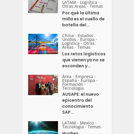
LATAM
Logistica
•
•
Otras Areas
Temas
•
Por qué la última
milla es el cuello de
botella del...
China
Estados
•
Unidos
Europa
•
•
Logistica
Otras
•
Areas
Temas
•
Los retos logísticos
que vienen ya no se
esconden y...
Área
Empresa
•
•
España
Europa
•
•
Formación
•
Tecnologia
AUSAPE: el nuevo
epicentro del
conocimiento
SAP...
LATAM
Mexico
•
•
Tecnologia
Temas
•
Hughes