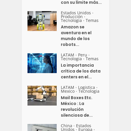
con su límite más...
Estados Unidos
•
Producción
•
Tecnologia
Temas
•
Amazon se
aventura en el
mundo de los
robots...
LATAM
Peru
•
•
Tecnologia
Temas
•
La importancia
crítica de los data
centers en el...
LATAM
Logistica
•
•
Mexico
Tecnologia
•
Mail Boxes Etc.
México : La
revolución
silenciosa de...
China
Estados
•
Unidos
Europa
•
•