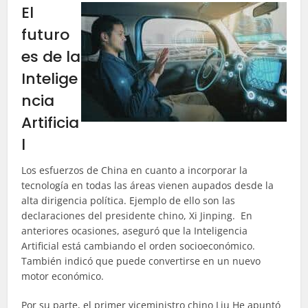
El
futuro
es de la
Intelige
ncia
Artificia
l
Los esfuerzos de China en cuanto a incorporar la
tecnología en todas las áreas vienen aupados desde la
alta dirigencia política. Ejemplo de ello son las
declaraciones del presidente chino, Xi Jinping. En
anteriores ocasiones, aseguró que la Inteligencia
Artificial está cambiando el orden socioeconómico.
También indicó que puede convertirse en un nuevo
motor económico.
Por su parte, el primer viceministro chino Liu He apuntó