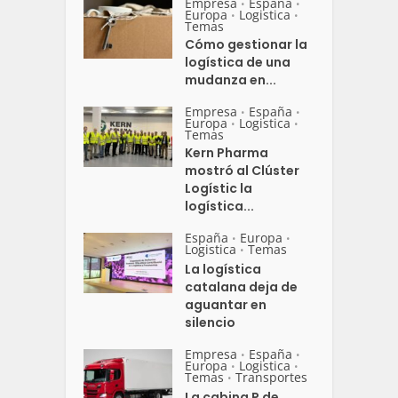
Empresa
España
•
•
Europa
Logistica
•
•
Temas
Cómo gestionar la
logística de una
mudanza en...
Empresa
España
•
•
Europa
Logistica
•
•
Temas
Kern Pharma
mostró al Clúster
Logístic la
logística...
España
Europa
•
•
Logistica
Temas
•
La logística
catalana deja de
aguantar en
silencio
Empresa
España
•
•
Europa
Logistica
•
•
Temas
Transportes
•
La cabina P de