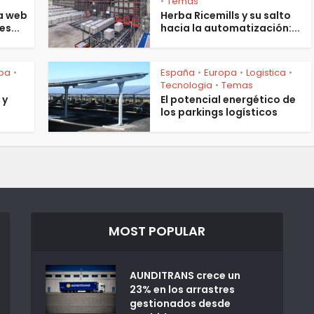
s
Temas
•
a web
Herba Ricemills y su salto
es...
hacia la automatización:...
pa
España
Europa
Logistica
•
•
•
•
Tecnologia
Temas
•
 y
El potencial energético de
los parkings logísticos
MOST POPULAR
AUNDITRANS crece un
23% en los arrastres
gestionados desde