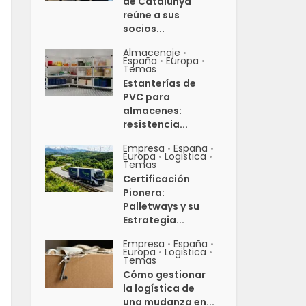
de Catalunya
reúne a sus
socios...
Almacenaje
•
España
Europa
•
•
Temas
Estanterías de
PVC para
almacenes:
resistencia...
Empresa
España
•
•
Europa
Logistica
•
•
Temas
Certificación
Pionera:
Palletways y su
Estrategia...
Empresa
España
•
•
Europa
Logistica
•
•
Temas
Cómo gestionar
la logística de
una mudanza en...