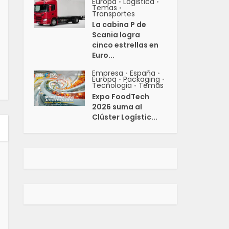
Europa
Logistica
•
•
Temas
•
Transportes
La cabina P de
Scania logra
cinco estrellas en
Euro...
Empresa
España
•
•
Europa
Packaging
•
•
Tecnologia
Temas
•
Expo FoodTech
2026 suma al
Clúster Logístic...