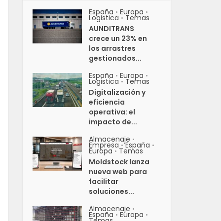
España
Europa
•
•
Logistica
Temas
•
AUNDITRANS
crece un 23% en
los arrastres
gestionados...
España
Europa
•
•
Logistica
Temas
•
Digitalización y
eficiencia
operativa: el
impacto de...
Almacenaje
•
Empresa
España
•
•
Europa
Temas
•
Moldstock lanza
nueva web para
facilitar
soluciones...
Almacenaje
•
España
Europa
•
•
Temas