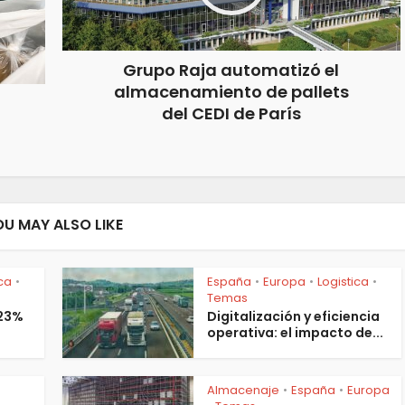
Grupo Raja automatizó el
almacenamiento de pallets
del CEDI de París
OU MAY ALSO LIKE
ica
España
Europa
Logistica
•
•
•
•
Temas
 23%
Digitalización y eficiencia
operativa: el impacto de...
Almacenaje
España
Europa
•
•