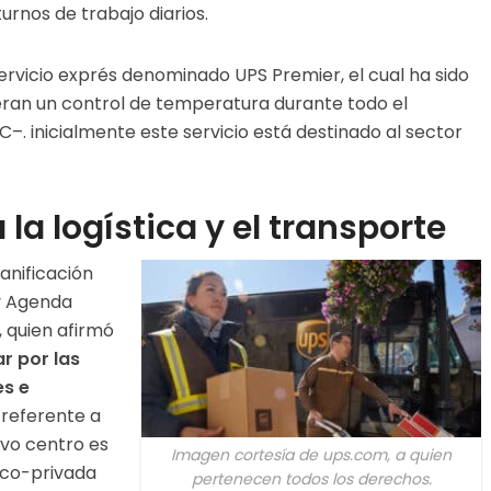
urnos de trabajo diarios.
ervicio exprés denominado UPS Premier, el cual ha sido
ran un control de temperatura durante todo el
–. inicialmente este servicio está destinado al sector
la logística y el transporte
lanificación
 y Agenda
 quien afirmó
r por las
es e
 referente a
evo centro es
Imagen cortesía de ups.com, a quien
ico-privada
pertenecen todos los derechos.