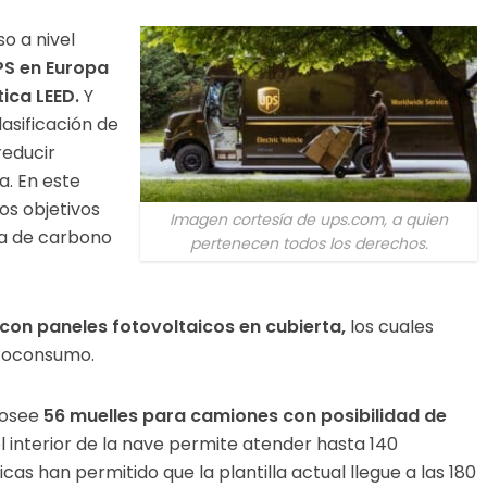
o a nivel
UPS en Europa
ica LEED.
Y
asificación de
reducir
a. En este
os objetivos
Imagen cortesía de ups.com, a quien
lla de carbono
pertenecen todos los derechos.
 con paneles fotovoltaicos en cubierta,
los cuales
utoconsumo.
posee
56 muelles para camiones con posibilidad de
l interior de la nave permite atender hasta 140
cas han permitido que la plantilla actual llegue a las 180