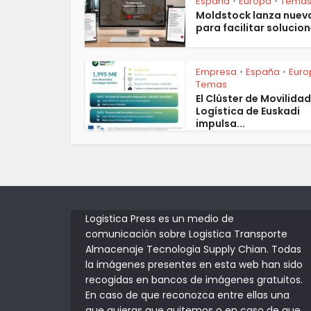
España
Europa
Tema
•
•
Moldstock lanza nuev
para facilitar solucion
Empresa
España
Euro
•
•
Temas
El Clúster de Movilidad
Logística de Euskadi
impulsa...
Logistica Press es un medio de
comunicación sobre Logistica Transporte
Almacenaje Tecnologia Supply Chian. Todas
la imágenes presentes en esta web han sido
recogidas en bancos de imágenes gratuitos.
En caso de que reconozca entre ellas una
que quieras que quitemos o en caso de que