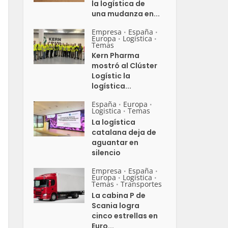
la logística de
una mudanza en...
Empresa
España
•
•
Europa
Logistica
•
•
Temas
Kern Pharma
mostró al Clúster
Logístic la
logística...
España
Europa
•
•
Logistica
Temas
•
La logística
catalana deja de
aguantar en
silencio
Empresa
España
•
•
Europa
Logistica
•
•
Temas
Transportes
•
La cabina P de
Scania logra
cinco estrellas en
Euro...