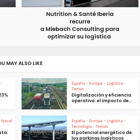
Nutrition & Santé Iberia
recurre
a Miebach Consulting para
optimizar su logística
OU MAY ALSO LIKE
España
Europa
Logistica
•
•
•
•
Temas
 23%
Digitalización y eficiencia
operativa: el impacto de...
Naval
España
Europa
Logistica
•
•
•
Tecnologia
Temas
•
sta:
El potencial energético de
los parkings logísticos