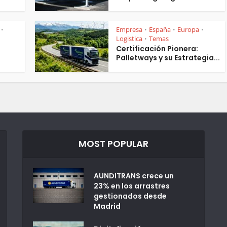
Empresa
España
Europa
•
•
•
•
Logistica
Temas
•
Certificación Pionera:
Palletways y su Estrategia...
MOST POPULAR
AUNDITRANS crece un
23% en los arrastres
gestionados desde
Madrid