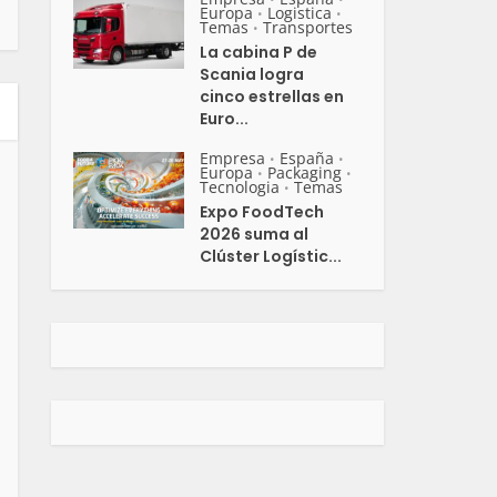
Europa
Logistica
•
•
Temas
Transportes
•
La cabina P de
Scania logra
cinco estrellas en
Euro...
Empresa
España
•
•
Europa
Packaging
•
•
Tecnologia
Temas
•
Expo FoodTech
2026 suma al
Clúster Logístic...