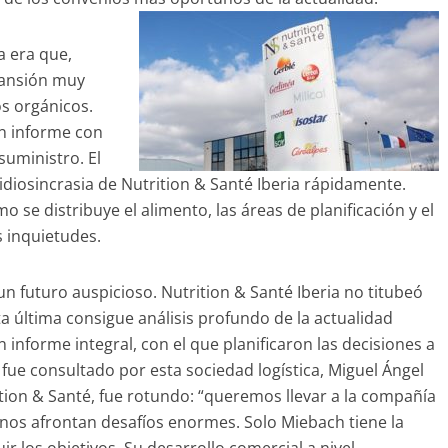
a era que,
pansión muy
s orgánicos.
un informe con
 suministro. El
idiosincrasia de
Nutrition
&
Santé
Iberia rápidamente.
 se distribuye el alimento, las áreas de planificación y el
s inquietudes.
un futuro auspicioso.
Nutrition
&
Santé
Iberia no titubeó
 última consigue análisis profundo de la actualidad
 informe integral, con el que planificaron las decisiones a
fue consultado por esta sociedad logística, Miguel Ángel
tion
&
Santé
, fue rotundo: “queremos llevar a la compañía
e nos afrontan desafíos enormes. Solo
Miebach
tiene la