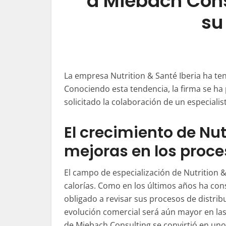
a Miebach Cons
su
La empresa
Nutrition
&
Santé
Iberia ha te
Conociendo esta tendencia, la firma se ha 
solicitado la colaboración de un especialis
El crecimiento de
Nut
mejoras en los proc
El campo de especialización de
Nutrition
calorías. Como en los últimos años ha con
obligado a revisar sus procesos de distrib
evolución comercial será aún mayor en las
de
Miebach
Consulting
se convirtió en uno