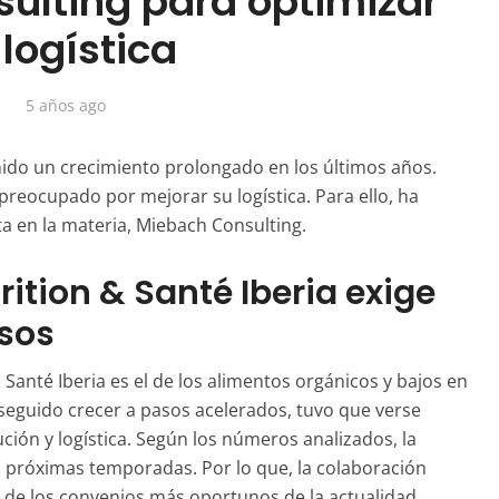
ulting para optimizar
 logística
5 años ago
nido un crecimiento prolongado en los últimos años.
preocupado por mejorar su logística. Para ello, ha
ta en la materia,
Miebach
Consulting.
rition
&
Santé
Iberia exige
esos
&
Santé
Iberia es el de los alimentos orgánicos y bajos en
seguido crecer a pasos acelerados, tuvo que verse
ución y logística. Según los números analizados, la
 próximas temporadas. Por lo que, la colaboración
 de los convenios más oportunos de la actualidad.