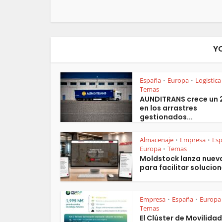
Y
España
Europa
Logistica
•
•
Temas
AUNDITRANS crece un
en los arrastres
gestionados...
Almacenaje
Empresa
Es
•
•
Europa
Temas
•
Moldstock lanza nuev
para facilitar solucion
Empresa
España
Europa
•
•
Temas
El Clúster de Movilidad