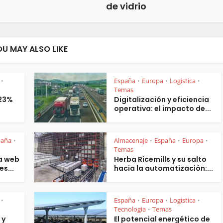
de vidrio
OU MAY ALSO LIKE
España
Europa
Logistica
•
•
•
•
Temas
 23%
Digitalización y eficiencia
operativa: el impacto de...
paña
Almacenaje
España
Europa
•
•
•
•
Temas
a web
Herba Ricemills y su salto
es...
hacia la automatización:...
España
Europa
Logistica
•
•
•
•
Tecnologia
Temas
•
 y
El potencial energético de