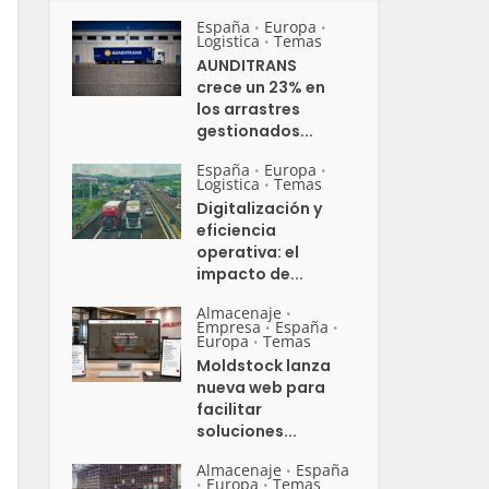
España
Europa
•
•
Logistica
Temas
•
AUNDITRANS
crece un 23% en
los arrastres
gestionados...
España
Europa
•
•
Logistica
Temas
•
Digitalización y
eficiencia
operativa: el
impacto de...
Almacenaje
•
Empresa
España
•
•
Europa
Temas
•
Moldstock lanza
nueva web para
facilitar
soluciones...
Almacenaje
España
•
Europa
Temas
•
•