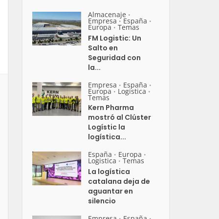
Almacenaje
•
Empresa
España
•
•
Europa
Temas
•
FM Logistic: Un
Salto en
Seguridad con
la...
Empresa
España
•
•
Europa
Logistica
•
•
Temas
Kern Pharma
mostró al Clúster
Logístic la
logística...
España
Europa
•
•
Logistica
Temas
•
La logística
catalana deja de
aguantar en
silencio
Empresa
España
•
•