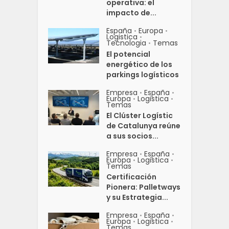
operativa: el
impacto de...
España
Europa
•
•
Logistica
•
Tecnologia
Temas
•
El potencial
energético de los
parkings logísticos
Empresa
España
•
•
Europa
Logistica
•
•
Temas
El Clúster Logístic
de Catalunya reúne
a sus socios...
Empresa
España
•
•
Europa
Logistica
•
•
Temas
Certificación
Pionera: Palletways
y su Estrategia...
Empresa
España
•
•
Europa
Logistica
•
•
Temas