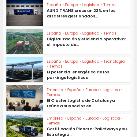
España
•
Europa
•
Logistica
•
Temas
AUNDITRANS crece un 23% en los
arrastres gestionados...
España
•
Europa
•
Logistica
•
Temas
Digitalización y eficiencia operativa:
el impacto de...
España
•
Europa
•
Logistica
•
Tecnologia
•
Temas
El potencial energético de los
parkings logísticos
Empresa
•
España
•
Europa
•
Logistica
•
Temas
El Clúster Logístic de Catalunya
reúne a sus socios en...
Empresa
•
España
•
Europa
•
Logistica
•
Temas
Certificación Pionera: Palletways y su
Estrategia...