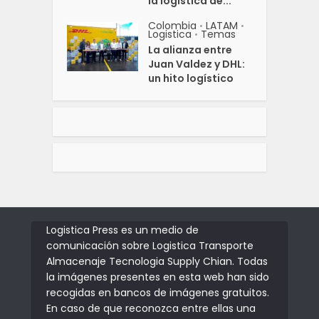
la logística de...
Colombia
LATAM
•
•
Logistica
Temas
•
La alianza entre
Juan Valdez y DHL:
un hito logístico
Logistica Press es un medio de
comunicación sobre Logistica Transporte
Almacenaje Tecnologia Supply Chian. Todas
la imágenes presentes en esta web han sido
recogidas en bancos de imágenes gratuitos.
En caso de que reconozca entre ellas una