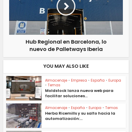
Hub Regional en Barcelona, lo
nuevo de Palletways Iberia
YOU MAY ALSO LIKE
Almacenaje
•
Empresa
•
España
•
Europa
•
Temas
Moldstock lanza nueva web para
facilitar soluciones...
Almacenaje
•
España
•
Europa
•
Temas
Herba Ricemills y su salto hacia la
automatización:...