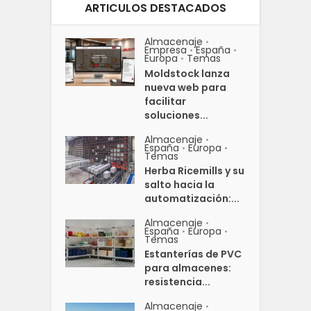
ARTICULOS DESTACADOS
Almacenaje
•
Empresa
España
•
•
Europa
Temas
•
Moldstock lanza
nueva web para
facilitar
soluciones...
Almacenaje
•
España
Europa
•
•
Temas
Herba Ricemills y su
salto hacia la
automatización:...
Almacenaje
•
España
Europa
•
•
Temas
Estanterías de PVC
para almacenes:
resistencia...
Almacenaje
•