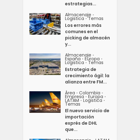
estrategias...
Almacenaje
•
Logistica
Temas
•
Los errores más
comunes en el
picking de almacén
y...
Almacenaje
•
España
Europa
•
•
Logistica
Temas
•
Estrategia de
crecimiento ágil: la
alianza entre FM...
Área
Colombia
•
•
Empresa
Europa
•
•
LATAM
Logistica
•
•
Temas
El nuevo servicio de
importación
exprés de DHL
que...