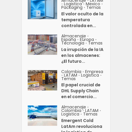
Almacenaje
LATAM
•
Logistica
Mexico
•
•
•
Packaging
Temas
•
El valor oculto de la
temperatura
controlada en...
Almacenaje
•
España
Europa
•
•
Tecnologia
Temas
•
La irrupción de la IA
en los almacenes:
¿El futuro...
Colombia
Empresa
•
LATAM
Logistica
•
•
•
Temas
El papel crucial de
DHL Supply Chain
en el comercio...
Almacenaje
•
Colombia
LATAM
•
•
Logistica
Temas
•
Emergent Cold
LatAm revoluciona