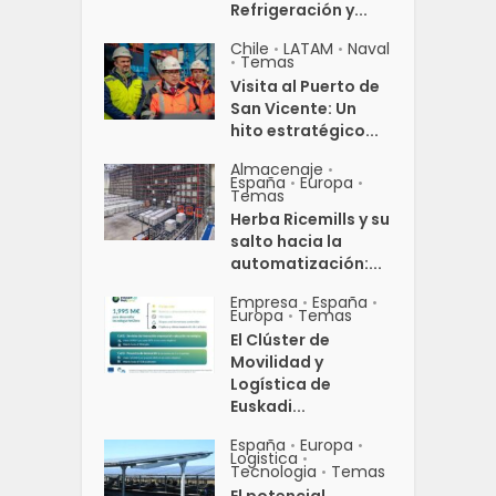
Refrigeración y...
Chile
LATAM
Naval
•
•
Temas
•
Visita al Puerto de
San Vicente: Un
hito estratégico...
Almacenaje
•
España
Europa
•
•
Temas
Herba Ricemills y su
salto hacia la
automatización:...
Empresa
España
•
•
Europa
Temas
•
El Clúster de
Movilidad y
Logística de
Euskadi...
España
Europa
•
•
Logistica
•
Tecnologia
Temas
•
El potencial