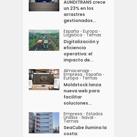
AUNDITRANS crece
un 23% en los
arrastres
gestionados...
España
Europa
•
•
Logistica
Temas
•
Digitalización y
eficiencia
operativa: el
impacto de...
Almacenaje
•
Empresa
España
•
•
Europa
Temas
•
Moldstock lanza
nueva web para
facilitar
soluciones...
Empresa
Estados
•
Unidos
Naval
•
•
Temas
SeaCube ilumina la
costa: