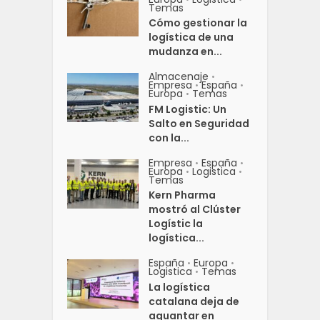
Temas
Cómo gestionar la
logística de una
mudanza en...
Almacenaje
•
Empresa
España
•
•
Europa
Temas
•
FM Logistic: Un
Salto en Seguridad
con la...
Empresa
España
•
•
Europa
Logistica
•
•
Temas
Kern Pharma
mostró al Clúster
Logístic la
logística...
España
Europa
•
•
Logistica
Temas
•
La logística
catalana deja de
aguantar en