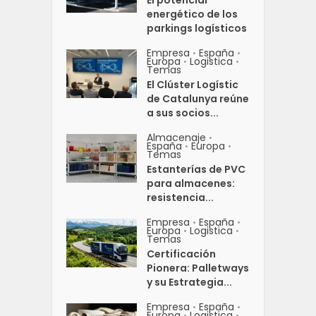
energético de los
parkings logísticos
Empresa
España
•
•
Europa
Logistica
•
•
Temas
El Clúster Logístic
de Catalunya reúne
a sus socios...
Almacenaje
•
España
Europa
•
•
Temas
Estanterías de PVC
para almacenes:
resistencia...
Empresa
España
•
•
Europa
Logistica
•
•
Temas
Certificación
Pionera: Palletways
y su Estrategia...
Empresa
España
•
•
Europa
Logistica
•
•