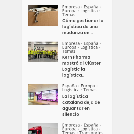
Empresa
España
•
•
Europa
Logistica
•
•
Temas
Cómo gestionar la
logística de una
mudanza en...
Empresa
España
•
•
Europa
Logistica
•
•
Temas
Kern Pharma
mostró al Clúster
Logístic la
logística...
España
Europa
•
•
Logistica
Temas
•
La logística
catalana deja de
aguantar en
silencio
Empresa
España
•
•
Europa
Logistica
•
•
Temas
Transportes
•