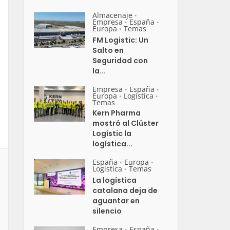
Almacenaje
•
Empresa
España
•
•
Europa
Temas
•
FM Logistic: Un
Salto en
Seguridad con
la...
Empresa
España
•
•
Europa
Logistica
•
•
Temas
Kern Pharma
mostró al Clúster
Logístic la
logística...
España
Europa
•
•
Logistica
Temas
•
La logística
catalana deja de
aguantar en
silencio
Empresa
España
•
•