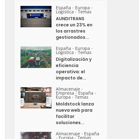
España
Europa
•
•
Logistica
Temas
•
AUNDITRANS
crece un 23% en
los arrastres
gestionados...
España
Europa
•
•
Logistica
Temas
•
Digitalización y
eficiencia
operativa: el
impacto de...
Almacenaje
•
Empresa
España
•
•
Europa
Temas
•
Moldstock lanza
nueva web para
facilitar
soluciones...
Almacenaje
España
•
Europa
Temas
•
•