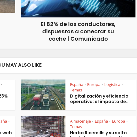
El 82% de los conductores,
dispuestos a conectar su
coche | Comunicado
OU MAY ALSO LIKE
España
Europa
Logistica
•
•
•
•
Temas
 23%
Digitalización y eficiencia
operativa: el impacto de...
paña
Almacenaje
España
Europa
•
•
•
•
Temas
a web
Herba Ricemills y su salto