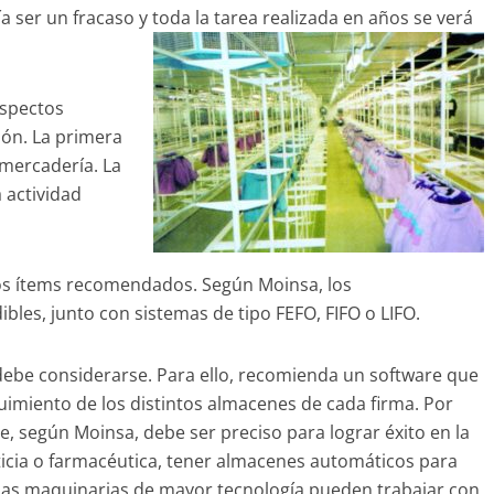
a ser un fracaso y toda la tarea realizada en años se verá
aspectos
ión. La primera
 mercadería. La
 actividad
 los ítems recomendados. Según
Moinsa
, los
bles, junto con sistemas de tipo FEFO, FIFO o LIFO.
 debe considerarse. Para ello, recomienda un software que
guimiento de los distintos almacenes de cada firma. Por
ue, según
Moinsa
, debe ser preciso para lograr éxito en la
ticia o farmacéutica, tener almacenes automáticos para
Las maquinarias de mayor tecnología pueden trabajar con