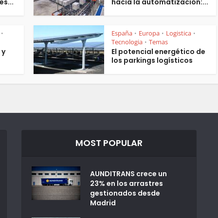
es...
hacia la automatización:...
España
Europa
Logistica
•
•
•
•
Tecnologia
Temas
•
 y
El potencial energético de
los parkings logísticos
MOST POPULAR
AUNDITRANS crece un
23% en los arrastres
gestionados desde
Madrid