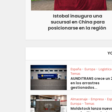
Istobal inaugura una
sucursal en China para
posicionarse en la región
Y
España
Europa
Logistica
•
•
Temas
AUNDITRANS crece un
en los arrastres
gestionados...
Almacenaje
Empresa
Es
•
•
Europa
Temas
•
Moldstock lanza nuev