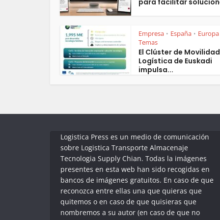
para facilitar solucion
Empresa
España
Europa
•
•
Temas
El Clúster de Movilidad
Logística de Euskadi
impulsa...
Logistica Press es un medio de comunicación
sobre Logistica Transporte Almacenaje
Tecnologia Supply Chian. Todas la imágenes
presentes en esta web han sido recogidas en
bancos de imágenes gratuitos. En caso de que
reconozca entre ellas una que quieras que
quitemos o en caso de que quisieras que
nombremos a su autor (en caso de que no