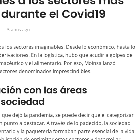
es a los sectores más
 durante el Covid19
5 años ago
s los sectores imaginables. Desde lo económico, hasta lo
derivaciones. En la logística, hubo que acudir a golpes de
rmacéutico y el alimentario. Por eso,
Moinsa
lanzó
sectores denominados imprescindibles.
ción con las áreas
 sociedad
s que dejó la pandemia, se puede decir que el categorizar
n punto a destacar. A través de lo padecido, la sociedad
entario y la paquetería formaban parte esencial de la vida
obligación de optimizar estos sectores y desarrollar