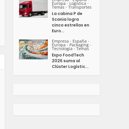
Europa
Logistica
•
•
Temas
Transportes
•
La cabina P de
Scania logra
cinco estrellas en
Euro...
Empresa
España
•
•
Europa
Packaging
•
•
Tecnologia
Temas
•
Expo FoodTech
2026 suma al
Clúster Logístic...