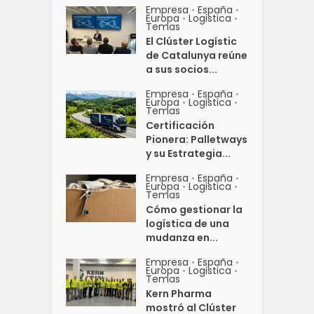
Empresa
España
•
•
Europa
Logistica
•
•
Temas
El Clúster Logístic
de Catalunya reúne
a sus socios...
Empresa
España
•
•
Europa
Logistica
•
•
Temas
Certificación
Pionera: Palletways
y su Estrategia...
Empresa
España
•
•
Europa
Logistica
•
•
Temas
Cómo gestionar la
logística de una
mudanza en...
Empresa
España
•
•
Europa
Logistica
•
•
Temas
Kern Pharma
mostró al Clúster