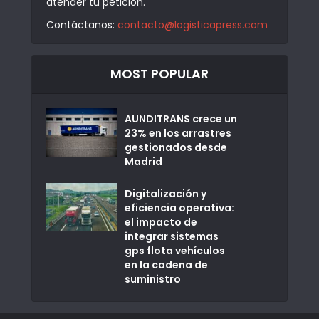
atender tu petición.
Contáctanos:
contacto@logisticapress.com
MOST POPULAR
AUNDITRANS crece un
23% en los arrastres
gestionados desde
Madrid
Digitalización y
eficiencia operativa:
el impacto de
integrar sistemas
gps flota vehículos
en la cadena de
suministro