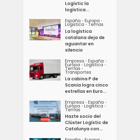
Logístic la
logística...
España
Europa
•
•
Logistica
Temas
•
La logística
catalana deja de
aguantar en
silencio
Empresa
España
•
•
Europa
Logistica
•
•
Temas
•
Transportes
La cabina P de
Scania logra cinco
estrellas en Euro...
Empresa
España
•
•
Europa
Logistica
•
•
Temas
Hazte socio del
Clúster Logístic de
Catalunya con...
España
Europa
•
•