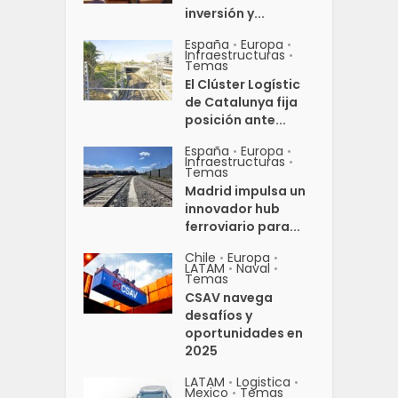
inversión y...
España
Europa
•
•
Infraestructuras
•
Temas
El Clúster Logístic
de Catalunya fija
posición ante...
España
Europa
•
•
Infraestructuras
•
Temas
Madrid impulsa un
innovador hub
ferroviario para...
Chile
Europa
•
•
LATAM
Naval
•
•
Temas
CSAV navega
desafíos y
oportunidades en
2025
LATAM
Logistica
•
•
Mexico
Temas
•