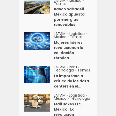
LATAM
Mexico
•
•
Temas
Banco Sabadell
México apuesta
por energías
renovables
LATAM
Logistica
•
•
Mexico
Temas
•
Mujeres líderes
revolucionan la
validación
térmica...
LATAM
Peru
•
•
Tecnologia
Temas
•
La importancia
crítica de los data
centers en el...
LATAM
Logistica
•
•
Mexico
Tecnologia
•
Mail Boxes Etc.
México : La
revolución