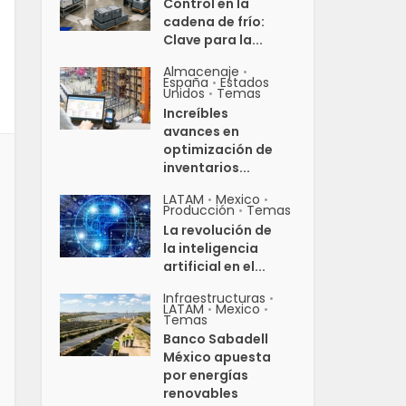
Control en la
cadena de frío:
Clave para la...
Almacenaje
•
España
Estados
•
Unidos
Temas
•
Increíbles
avances en
optimización de
inventarios...
LATAM
Mexico
•
•
Producción
Temas
•
La revolución de
la inteligencia
artificial en el...
Infraestructuras
•
LATAM
Mexico
•
•
Temas
Banco Sabadell
México apuesta
por energías
renovables