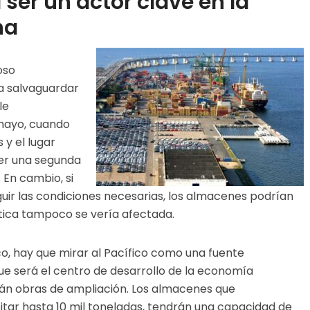
ser un actor clave en la
na
oso
a salvaguardar
le
 mayo, cuando
 y el lugar
ner una segunda
 En cambio, si
ir las condiciones necesarias, los almacenes podrían
ística tampoco se vería afectada.
o, hay que mirar al Pacífico como una fuente
e será el centro de desarrollo de la economía
án obras de ampliación. Los almacenes que
tar hasta 10 mil toneladas, tendrán una capacidad de