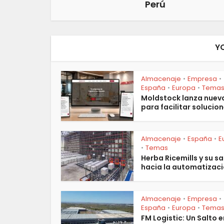
Perú
Y
Almacenaje
Empresa
•
•
España
Europa
Tema
•
•
Moldstock lanza nuev
para facilitar solucion
Almacenaje
España
E
•
•
Temas
•
Herba Ricemills y su sa
hacia la automatizació
Almacenaje
Empresa
•
•
España
Europa
Tema
•
•
FM Logistic: Un Salto e