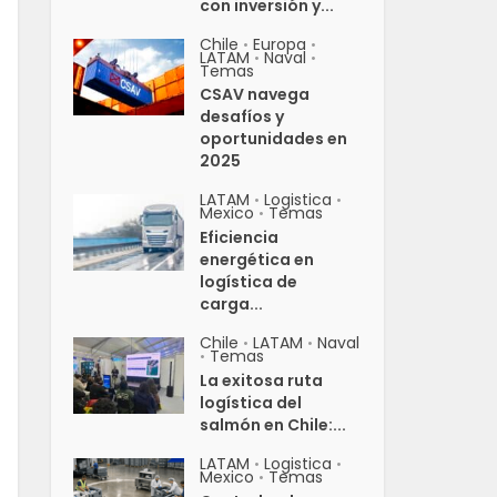
con inversión y...
Chile
Europa
•
•
LATAM
Naval
•
•
Temas
CSAV navega
desafíos y
oportunidades en
2025
LATAM
Logistica
•
•
Mexico
Temas
•
Eficiencia
energética en
logística de
carga...
Chile
LATAM
Naval
•
•
Temas
•
La exitosa ruta
logística del
salmón en Chile:...
LATAM
Logistica
•
•
Mexico
Temas
•