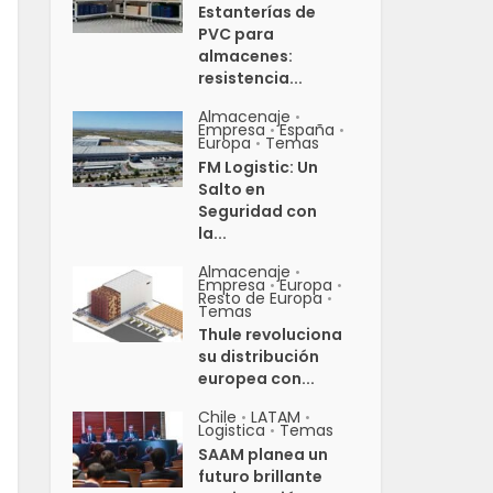
Estanterías de
PVC para
almacenes:
resistencia...
Almacenaje
•
Empresa
España
•
•
Europa
Temas
•
FM Logistic: Un
Salto en
Seguridad con
la...
Almacenaje
•
Empresa
Europa
•
•
Resto de Europa
•
Temas
Thule revoluciona
su distribución
europea con...
Chile
LATAM
•
•
Logistica
Temas
•
SAAM planea un
futuro brillante