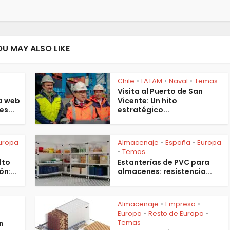
OU MAY ALSO LIKE
Chile
LATAM
Naval
Temas
•
•
•
s
Visita al Puerto de San
a web
Vicente: Un hito
es...
estratégico...
uropa
Almacenaje
España
Europa
•
•
Temas
•
lto
Estanterías de PVC para
n:...
almacenes: resistencia...
Almacenaje
Empresa
•
•
s
Europa
Resto de Europa
•
•
Temas
n