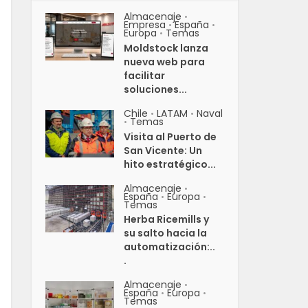
Almacenaje
•
Empresa
España
•
•
Europa
Temas
•
Moldstock lanza
nueva web para
facilitar
soluciones...
Chile
LATAM
Naval
•
•
Temas
•
Visita al Puerto de
San Vicente: Un
hito estratégico...
Almacenaje
•
España
Europa
•
•
Temas
Herba Ricemills y
su salto hacia la
automatización:..
.
Almacenaje
•
España
Europa
•
•
Temas