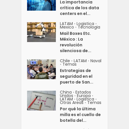
La importancia
crítica de los data
centers en el...
LATAM
Logistica
•
•
Mexico
Tecnologia
•
Mail Boxes Etc.
México : La
revolución
silenciosa de...
Chile
LATAM
Naval
•
•
Temas
•
Estrategias de
seguridad en el
puerto de San...
China
Estados
•
Unidos
Europa
•
•
LATAM
Logistica
•
•
Otras Areas
Temas
•
Por qué la última
milla es el cuello de
botella del...