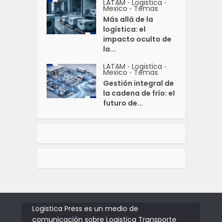
LATAM
Logistica
•
•
Mexico
Temas
•
Más allá de la
logística: el
impacto oculto de
la...
LATAM
Logistica
•
•
Mexico
Temas
•
Gestión integral de
la cadena de frío: el
futuro de...
Logistica Press es un medio de
comunicación sobre Logistica Transporte