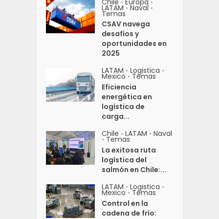
Chile
Europa
•
•
LATAM
Naval
•
•
Temas
CSAV navega
desafíos y
oportunidades en
2025
LATAM
Logistica
•
•
Mexico
Temas
•
Eficiencia
energética en
logística de
carga...
Chile
LATAM
Naval
•
•
Temas
•
La exitosa ruta
logística del
salmón en Chile:...
LATAM
Logistica
•
•
Mexico
Temas
•
Control en la
cadena de frío: