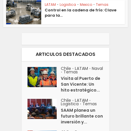
LATAM
•
Logistica
•
Mexico
•
Temas
Control en la cadena de frío: Clave
para la...
ARTICULOS DESTACADOS
Chile
LATAM
Naval
•
•
Temas
•
Visita al Puerto de
San Vicente: Un
hito estratégico...
Chile
LATAM
•
•
Logistica
Temas
•
SAAM planea un
futuro brillante con
inversión y...