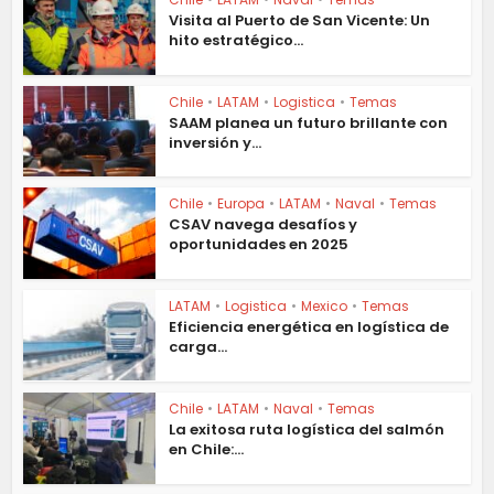
Visita al Puerto de San Vicente: Un
hito estratégico...
Chile
•
LATAM
•
Logistica
•
Temas
SAAM planea un futuro brillante con
inversión y...
Chile
•
Europa
•
LATAM
•
Naval
•
Temas
CSAV navega desafíos y
oportunidades en 2025
LATAM
•
Logistica
•
Mexico
•
Temas
Eficiencia energética en logística de
carga...
Chile
•
LATAM
•
Naval
•
Temas
La exitosa ruta logística del salmón
en Chile:...