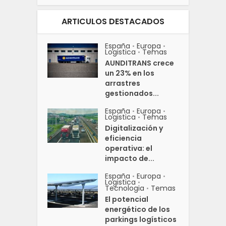
ARTICULOS DESTACADOS
España
Europa
•
•
Logistica
Temas
•
AUNDITRANS crece
un 23% en los
arrastres
gestionados...
España
Europa
•
•
Logistica
Temas
•
Digitalización y
eficiencia
operativa: el
impacto de...
España
Europa
•
•
Logistica
•
Tecnologia
Temas
•
El potencial
energético de los
parkings logísticos