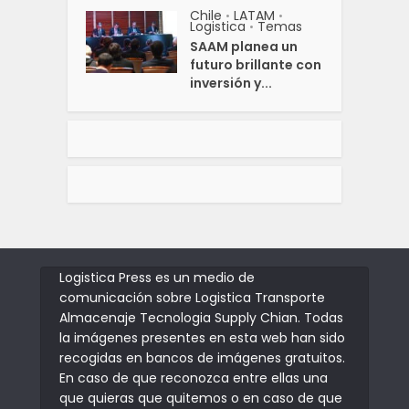
Chile
LATAM
•
•
Logistica
Temas
•
SAAM planea un
futuro brillante con
inversión y...
Logistica Press es un medio de
comunicación sobre Logistica Transporte
Almacenaje Tecnologia Supply Chian. Todas
la imágenes presentes en esta web han sido
recogidas en bancos de imágenes gratuitos.
En caso de que reconozca entre ellas una
que quieras que quitemos o en caso de que