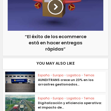
“El éxito de los ecommerce
está en hacer entregas
rápidas”
YOU MAY ALSO LIKE
España
•
Europa
•
Logistica
•
Temas
AUNDITRANS crece un 23% en los
arrastres gestionados...
España
•
Europa
•
Logistica
•
Temas
Digitalización y eficiencia operativa:
el impacto de...