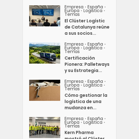
Empresa
España
•
•
Europa
Logistica
•
•
Temas
El Clúster Logístic
de Catalunya reúne
a sus socios...
Empresa
España
•
•
Europa
Logistica
•
•
Temas
Certificación
Pionera: Palletways
y su Estrategia...
Empresa
España
•
•
Europa
Logistica
•
•
Temas
Cómo gestionar la
logística de una
mudanza en...
Empresa
España
•
•
Europa
Logistica
•
•
Temas
Kern Pharma
mostró al Clúster