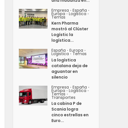
una mudanza en...
Empresa
España
•
•
Europa
Logistica
•
•
Temas
Kern Pharma
mostró al Clúster
Logístic la
logística...
España
Europa
•
•
Logistica
Temas
•
La logística
catalana deja de
aguantar en
silencio
Empresa
España
•
•
Europa
Logistica
•
•
Temas
•
Transportes
La cabina P de
Scania logra
cinco estrellas en
Euro...