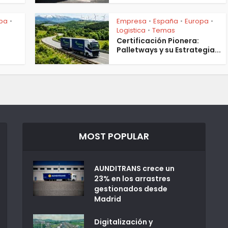
pa
Empresa
España
Europa
•
•
•
•
Logistica
Temas
•
Certificación Pionera:
Palletways y su Estrategia...
MOST POPULAR
AUNDITRANS crece un
23% en los arrastres
gestionados desde
Madrid
Digitalización y