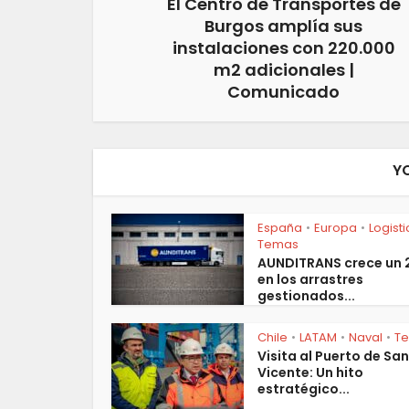
El Centro de Transportes de
Burgos amplía sus
instalaciones con 220.000
m2 adicionales |
Comunicado
Y
España
Europa
Logist
•
•
Temas
AUNDITRANS crece un
en los arrastres
gestionados...
Chile
LATAM
Naval
T
•
•
•
Visita al Puerto de San
Vicente: Un hito
estratégico...