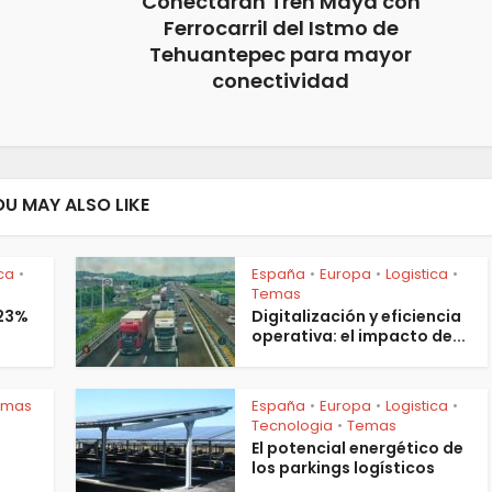
Conectarán Tren Maya con
Ferrocarril del Istmo de
Tehuantepec para mayor
conectividad
OU MAY ALSO LIKE
ica
España
Europa
Logistica
•
•
•
•
Temas
 23%
Digitalización y eficiencia
operativa: el impacto de...
emas
España
Europa
Logistica
•
•
•
Tecnologia
Temas
•
El potencial energético de
los parkings logísticos