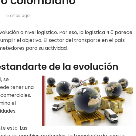
o colombiano
5 años ago
ción a nivel logístico. Por eso, la logística 4.0 parece
mplir el objetivo. El sector del transporte en el país
etedores para su actividad.
standarte de la evolución
, se
ede tener una
 comerciales.
mina el
lidades.
e esto. Las
nto de cambios profundos. La tecnología de cuarta