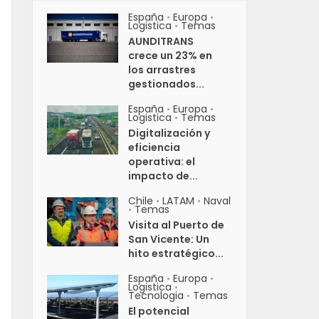
España
Europa
•
•
Logistica
Temas
•
AUNDITRANS
crece un 23% en
los arrastres
gestionados...
España
Europa
•
•
Logistica
Temas
•
Digitalización y
eficiencia
operativa: el
impacto de...
Chile
LATAM
Naval
•
•
Temas
•
Visita al Puerto de
San Vicente: Un
hito estratégico...
España
Europa
•
•
Logistica
•
Tecnologia
Temas
•
El potencial