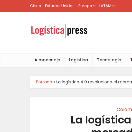
China
Estados Unidos
Europa
LATAM
Almacenaje
Logistica
Tecnologia
Portada
»
La logística 4.0 revoluciona el mer
Colom
La logística