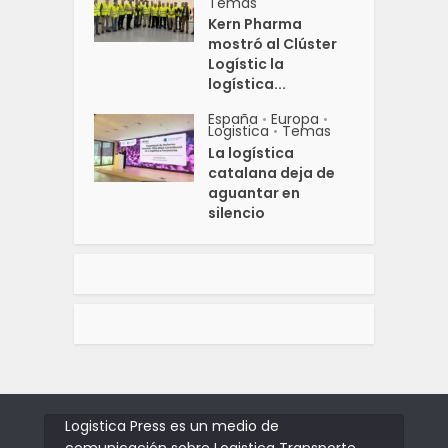
Temas
Kern Pharma
mostró al Clúster
Logístic la
logística...
España
Europa
•
•
Logistica
Temas
•
La logística
catalana deja de
aguantar en
silencio
Logistica Press es un medio de
comunicación sobre Logistica Transporte