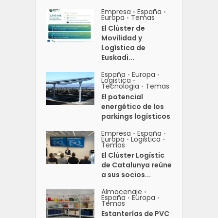
Empresa
España
•
•
Europa
Temas
•
El Clúster de
Movilidad y
Logística de
Euskadi...
España
Europa
•
•
Logistica
•
Tecnologia
Temas
•
El potencial
energético de los
parkings logísticos
Empresa
España
•
•
Europa
Logistica
•
•
Temas
El Clúster Logístic
de Catalunya reúne
a sus socios...
Almacenaje
•
España
Europa
•
•
Temas
Estanterías de PVC