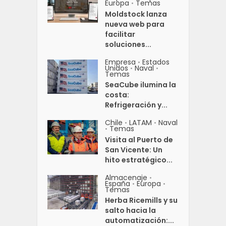
Europa
Temas
•
Moldstock lanza
nueva web para
facilitar
soluciones...
Empresa
Estados
•
Unidos
Naval
•
•
Temas
SeaCube ilumina la
costa:
Refrigeración y...
Chile
LATAM
Naval
•
•
Temas
•
Visita al Puerto de
San Vicente: Un
hito estratégico...
Almacenaje
•
España
Europa
•
•
Temas
Herba Ricemills y su
salto hacia la
automatización:...